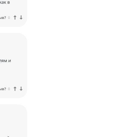
как в
ыв?
0
лям и
ыв?
0