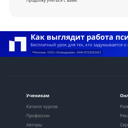
Продолжу учиться с вами.
Как выглядит работа пс
Бесплатный урок для тех, кто задумывается о
*Реклама. ООО «Психодемия». ИНН 9723032427
Ученикам
Он
Каталог курсов
Раз
Профессии
Рек
Авторы
Сер