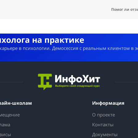
Помог ли отз
ихолога на практике
 карьере в психологии. Демосессия с реальным клиентом в 
лайн-школам
Информация
мещение
О проекте
лама
Контакты
висы
Документы