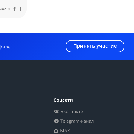
ыв?
0
Принять участие
эфире
Соцсети
Вконтакте
Telegram-канал
MAX