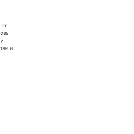
 от
товы
ру
етям и