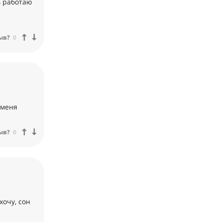
ь работаю
ыв?
0
 меня
ыв?
0
хочу, сон