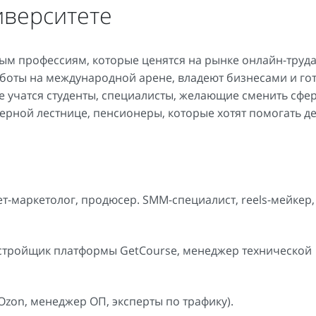
иверситете
ым профессиям, которые ценятся на рынке онлайн-труда
боты на международной арене, владеют бизнесами и го
е учатся студенты, специалисты, желающие сменить сфе
ерной лестнице, пенсионеры, которые хотят помогать д
ет-маркетолог, продюсер. SMM-специалист, reels-мейкер,
астройщик платформы GetCourse, менеджер технической
Ozon, менеджер ОП, эксперты по трафику).