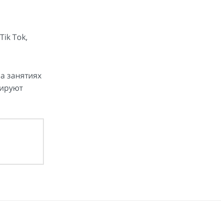
ik Tok,
На занятиях
вируют