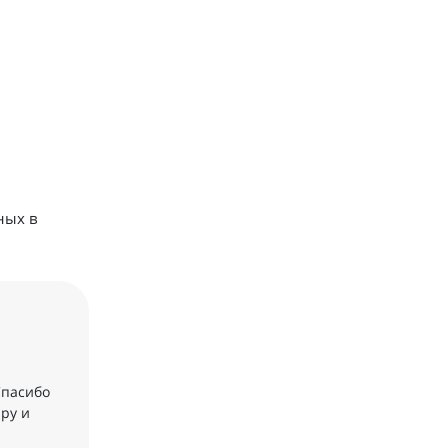
ных в
Спасибо
ру и