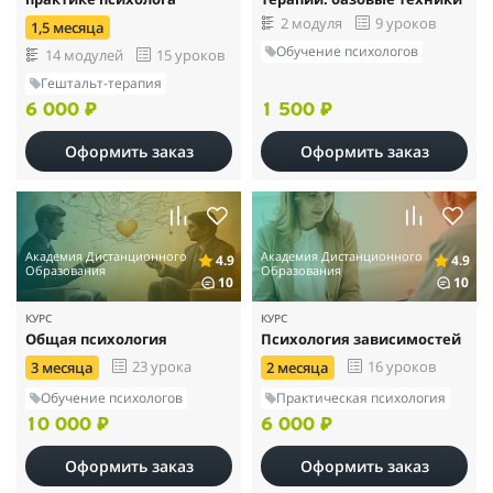
2 модуля
9 уроков
1,5 месяца
Обучение психологов
14 модулей
15 уроков
Гештальт-терапия
6 000 ₽
1 500 ₽
Оформить заказ
Оформить заказ
Академия Дистанционного
Академия Дистанционного
4.9
4.9
Образования
Образования
10
10
КУРС
КУРС
Общая психология
Психология зависимостей
23 урока
16 уроков
3 месяца
2 месяца
Обучение психологов
Практическая психология
10 000 ₽
6 000 ₽
Оформить заказ
Оформить заказ