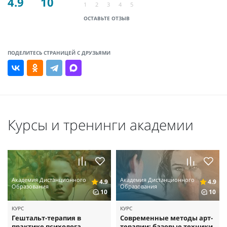
4.9
10
1
2
3
4
5
ОСТАВЬТЕ ОТЗЫВ
ПОДЕЛИТЕСЬ СТРАНИЦЕЙ С ДРУЗЬЯМИ
Курсы и тренинги академии
Академия Дистанционного
Академия Дистанционного
4.9
4.9
Образования
Образования
10
10
КУРС
КУРС
Гештальт-терапия в
Современные методы арт-
практике психолога
терапии: базовые техники