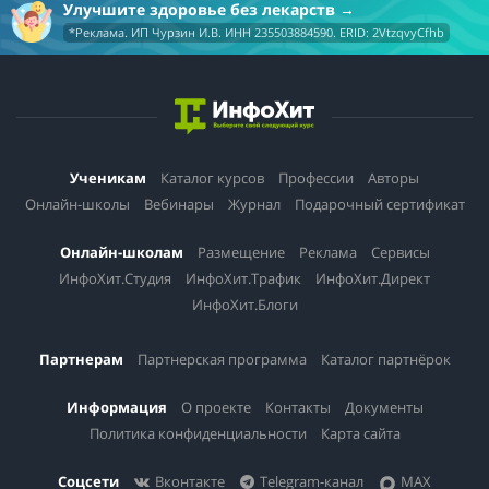
Улучшите здоровье без лекарств
*Реклама. ИП Чурзин И.В. ИНН 235503884590. ERID: 2VtzqvyCfhb
Ученикам
Каталог курсов
Профессии
Авторы
Онлайн-школы
Вебинары
Журнал
Подарочный сертификат
Онлайн-школам
Размещение
Реклама
Сервисы
ИнфоХит.Студия
ИнфоХит.Трафик
ИнфоХит.Директ
ИнфоХит.Блоги
Партнерам
Партнерская программа
Каталог партнёрок
Информация
О проекте
Контакты
Документы
Политика конфиденциальности
Карта сайта
Соцсети
Вконтакте
Telegram-канал
MAX