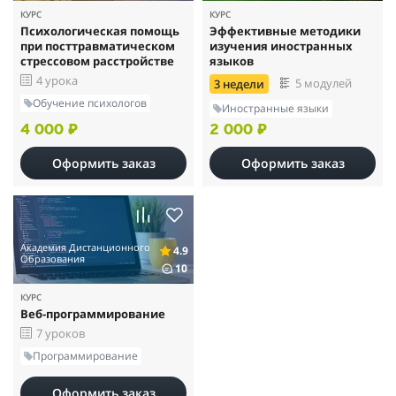
КУРС
КУРС
Психологическая помощь
Эффективные методики
при посттравматическом
изучения иностранных
стрессовом расстройстве
языков
4 урока
5 модулей
3 недели
Обучение психологов
Иностранные языки
4 000 ₽
2 000 ₽
Оформить заказ
Оформить заказ
Академия Дистанционного
4.9
Образования
10
КУРС
Веб-программирование
7 уроков
Программирование
Оформить заказ