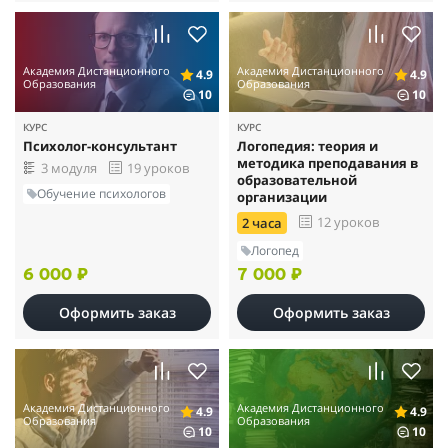
Академия Дистанционного
Академия Дистанционного
4.9
4.9
Образования
Образования
10
10
КУРС
КУРС
Психолог-консультант
Логопедия: теория и
методика преподавания в
3 модуля
19 уроков
образовательной
Обучение психологов
организации
12 уроков
2 часа
Логопед
6 000 ₽
7 000 ₽
Оформить заказ
Оформить заказ
Академия Дистанционного
Академия Дистанционного
4.9
4.9
Образования
Образования
10
10