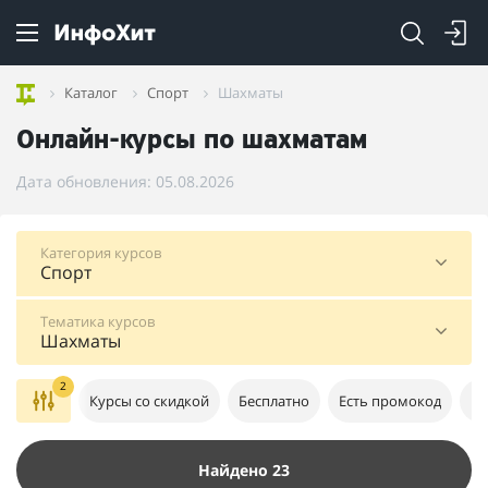
Каталог
Спорт
Шахматы
Онлайн-курсы по шахматам
Дата обновления: 05.08.2026
Категория курсов
Спорт
Тематика курсов
Шахматы
2
Курсы со скидкой
Бесплатно
Есть промокод
В 
Найдено 23