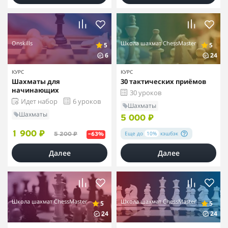
Onskills
Школа шахмат ChessMaster
5
5
6
24
КУРС
КУРС
Шахматы для
30 тактических приёмов
начинающих
30 уроков
Идет набор
6 уроков
Шахматы
Шахматы
5 000 ₽
Еще до
10%
кэшбэк
1 900 ₽
5 200 ₽
–63%
Далее
Далее
Школа шахмат ChessMaster
Школа шахмат ChessMaster
5
5
24
24