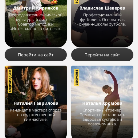
Дмитрий Кирияков
Владислав Шеверев
Преподаватель физической
Профессиональный
культуры и фитнеса.
футболист. Основатель
Соавтор методики
онлайн-школы футбола.
«Интегрального фитнеса».
4444
18
1
3198
5
1
Перейти на сайт
Перейти на сайт
БОДИБИЛДИНГ
ЗДОРОВЬЕ
Наталия Гаврилова
Наталья Хромова
Кандидат в мастера спорта
Спортивный тренер.
по художественной
Помогает восстановить
гимнастике.
здоровье суставов и
позвоночника.
3241
2