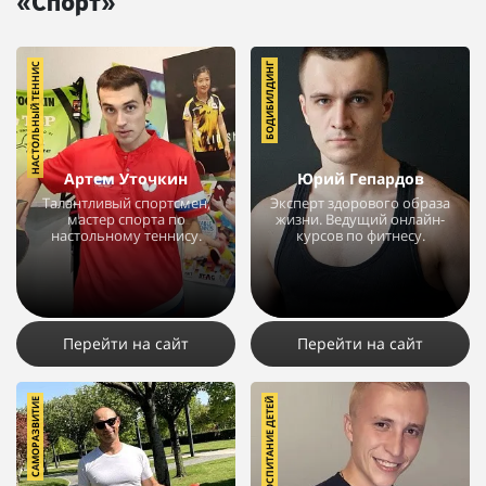
«Спорт»
НАСТОЛЬНЫЙ ТЕННИС
БОДИБИЛДИНГ
Артем Уточкин
Юрий Гепардов
Талантливый спортсмен,
Эксперт здорового образа
мастер спорта по
жизни. Ведущий онлайн-
настольному теннису.
курсов по фитнесу.
18437
14
7
6654
5
2
Перейти на сайт
Перейти на сайт
САМОРАЗВИТИЕ
ВОСПИТАНИЕ ДЕТЕЙ