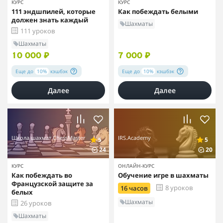
КУРС
КУРС
111 эндшпилей, которые
Как побеждать белыми
должен знать каждый
Шахматы
111 уроков
Шахматы
10 000 ₽
7 000 ₽
Еще до
10%
кэшбэк
Еще до
10%
кэшбэк
Далее
Далее
Школа шахмат ChessMaster
IRS.Academy
5
5
24
20
КУРС
ОНЛАЙН-КУРС
Как побеждать во
Обучение игре в шахматы
Французской защите за
8 уроков
16 часов
белых
Шахматы
26 уроков
Шахматы