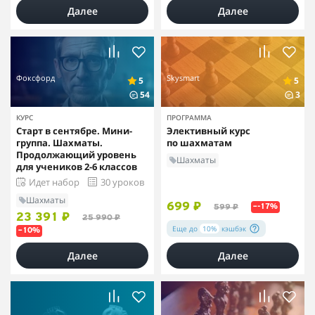
Далее
Далее
Фоксфорд
Skysmart
5
5
54
3
КУРС
ПРОГРАММА
Старт в сентябре. Мини-
Элективный курс
группа. Шахматы.
по шахматам
Продолжающий уровень
Шахматы
для учеников 2-6 классов
Идет набор
30 уроков
Шахматы
699 ₽
599 ₽
–-17%
23 391 ₽
25 990 ₽
Еще до
10%
кэшбэк
–10%
Далее
Далее