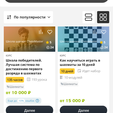
По популярности
Школа шахмат ChessMaster
Школа шахмат ChessMaster
5
5
24
24
КУРС
КУРС
Школа победителей.
Как научиться играть в
Лучшая система по
шахматы за 10 дней
достижению первого
Идет набор
10 дней
разряда в шахматах
10 модулей
193 урока
135 часов
Шахматы
Шахматы
от 10 000 ₽
Еще до
10%
кэшбэк
от 15 000 ₽
Далее
Далее