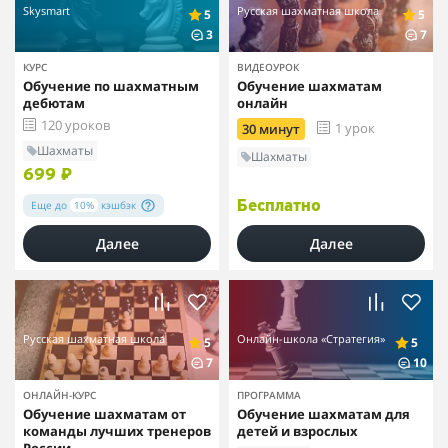
Skysmart
Русская шахматная школа
5
5
3
7
КУРС
ВИДЕОУРОК
Обучение по шахматным
Обучение шахматам
дебютам
онлайн
120 уроков
1 урок
30 минут
Шахматы
Шахматы
699 ₽
Еще до
10%
кэшбэк
Бесплатно
Далее
Далее
Русская шахматная школа
Онлайн-школа «Стратегия»
5
5
7
10
ОНЛАЙН-КУРС
ПРОГРАММА
Обучение шахматам от
Обучение шахматам для
команды лучших тренеров
детей и взрослых