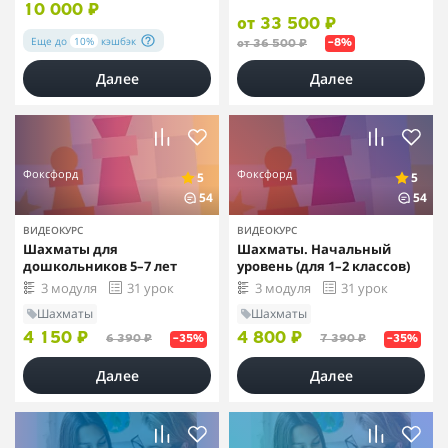
10 000 ₽
от 33 500 ₽
Еще до
10%
кэшбэк
от 36 500 ₽
–8%
Далее
Далее
Фоксфорд
Фоксфорд
5
5
54
54
ВИДЕОКУРС
ВИДЕОКУРС
Шахматы для
Шахматы. Начальный
дошкольников 5–7 лет
уровень (для 1–2 классов)
3 модуля
31 урок
3 модуля
31 урок
Шахматы
Шахматы
4 150 ₽
4 800 ₽
6 390 ₽
7 390 ₽
–35%
–35%
Далее
Далее