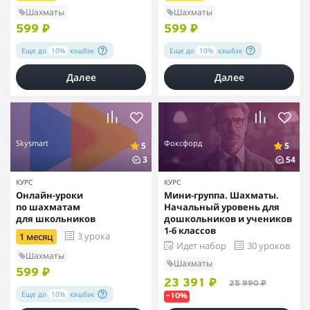
Шахматы
Шахматы
599 ₽
599 ₽
Еще до
10%
кэшбэк
Еще до
10%
кэшбэк
Далее
Далее
Skysmart
Фоксфорд
5
5
3
54
КУРС
КУРС
Онлайн-уроки
Мини-группа. Шахматы.
по шахматам
Начальный уровень для
для школьников
дошкольников и учеников
1-6 классов
3 урока
1 месяц
Идет набор
30 уроков
Шахматы
Шахматы
599 ₽
23 391 ₽
25 990 ₽
Еще до
10%
кэшбэк
–10%