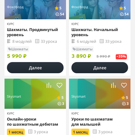
Фоксфорд
Фоксфорд
5
5
54
54
КУРС
КУРС
Шахматы. Продвинутый
Шахматы. Начальный
уровень
уровень
8 модулей
33 урока
6 модулей
33 урока
Шахматы
Шахматы
5 990 ₽
3 890 ₽
5 990 ₽
–35%
Далее
Далее
Skysmart
Skysmart
5
5
3
3
КУРС
КУРС
Онлайн-уроки
Уроки по шахматам
по шахматным дебютам
для малышей
3 урока
3 урока
1 месяц
1 месяц