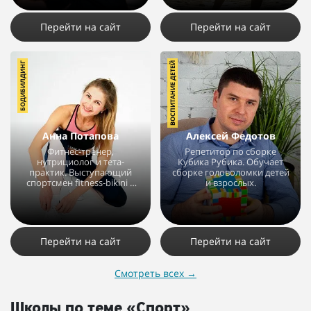
9508
10
6
Перейти на сайт
Перейти на сайт
БОДИБИЛДИНГ
ВОСПИТАНИЕ ДЕТЕЙ
Анна Потапова
Алексей Федотов
Фитнес-тренер,
Репетитор по сборке
нутрициолог и тета-
Кубика Рубика. Обучает
практик. Выступающий
сборке головоломки детей
спортсмен fitness-bikini и
и взрослых.
bodyfitness.
4127
4
1
4757
1
Перейти на сайт
Перейти на сайт
Смотреть всех
→
Школы по теме «Спорт»