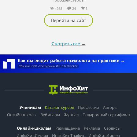
гроссмейстеров.
4988
24
5
Перейти на сайт
Смотреть все
→
Как выглядит работа психолога на практике
*Реклама. ООО «Психодемия». ИНН 9723032427
Ученикам
Каталог курсов
Профессии
Авторы
Онлайн-школы
Вебинары
Журнал
Подарочный сертификат
Онлайн-школам
Размещение
Реклама
Сервисы
ИнфоХит.Студия
ИнфоХит.Трафик
ИнфоХит.Директ