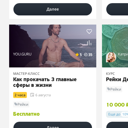
Далее
YOU.GURU
Катр
5
35
МАСТЕР-КЛАСС
КУРС
Как прокачать 3 главные
Рейки Д
сферы в жизни
Рейки
2 часа
6 августа
Рейки
10 000 
Бесплатно
Еще до
10
Далее