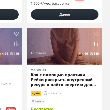
1 600 ₽
/мес. рассрочка
Далее
Animaway
4.99
140
4.99
140
МАРАФОН
Как с помощью практики
Рейки раскрыть внутренний
 модуля
ресурс и найти энергию для
изменения в 5 сферах жизни
4 дня
6 августа
Рейки
Бесплатно
₽
–50%