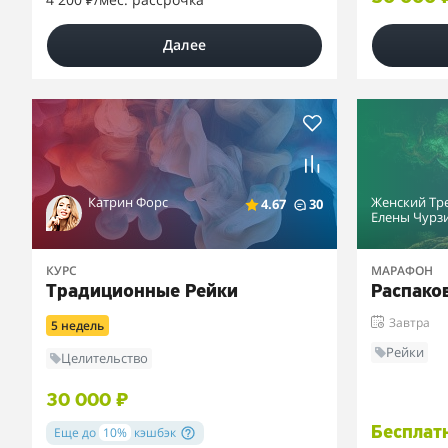
Далее
Катрин Форс
Женский Тр
4.67
30
Елены Чурз
КУРС
МАРАФОН
Традиционные Рейки
Распако
Завтра
5 недель
Рейки
Целительство
30 000 ₽
Еще до
10%
кэшбэк
Бесплат