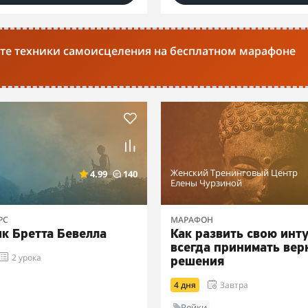
йте техники самоисцеления на бесплатном марафоне
Женский Тренинговый Центр
4.99
140
Елены Чурзиной
РС
МАРАФОН
ик Бретта Бевелла
Как развить свою инт
всегда принимать вер
2 урока
решения
4 дня
Завтра
Рейки