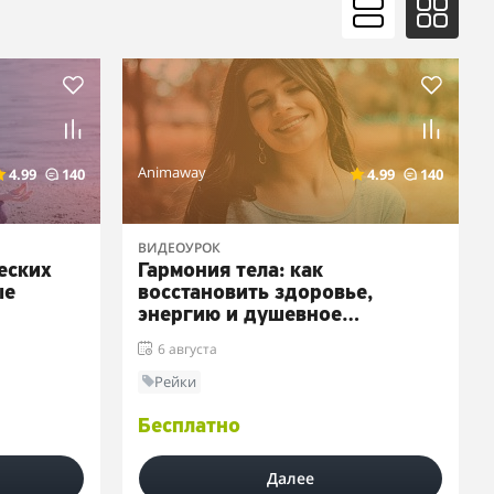
Animaway
4.99
140
4.99
140
ВИДЕОУРОК
еских
Гармония тела: как
ые
восстановить здоровье,
энергию и душевное
равновесие
6 августа
Рейки
Бесплатно
Далее