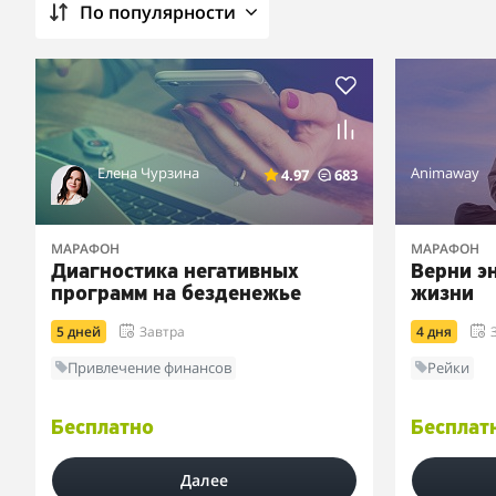
По популярности
Елена Чурзина
Animaway
4.97
683
МАРАФОН
МАРАФОН
Диагностика негативных
Верни э
программ на безденежье
жизни
5 дней
Завтра
4 дня
Привлечение финансов
Рейки
Бесплатно
Бесплат
Далее