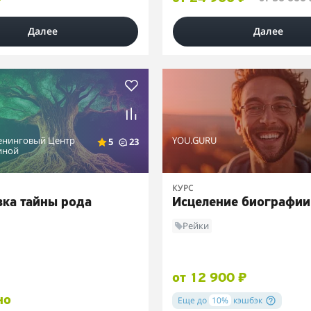
Далее
Далее
енинговый Центр
YOU.GURU
5
23
иной
КУРС
вка тайны рода
Исцеление биографии
Рейки
от 12 900 ₽
но
Еще до
10%
кэшбэк