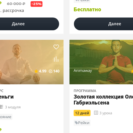
₽
60 000 ₽
–25%
Бесплатно
с. рассрочка
Далее
Далее
Animaway
4.99
140
РС
ПРОГРАММА
еньги
Золотая коллекция Ол
Габриэльсена
3 модуля
12 дней
3 урока
тояние
Рейки
₽