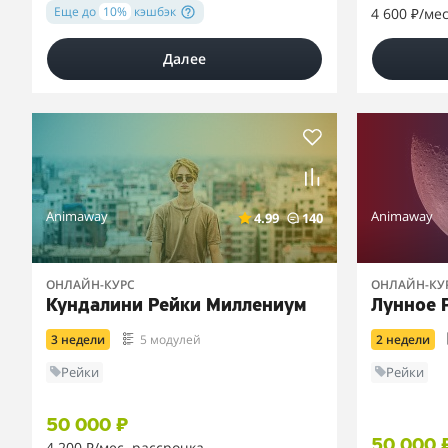
Еще до
10%
кэшбэк
4 600 ₽
/ме
Далее
Animaway
Animaway
4.99
140
ОНЛАЙН-КУРС
ОНЛАЙН-КУ
Кундалини Рейки Миллениум
Лунное 
3 недели
5 модулей
2 недели
Рейки
Рейки
50 000 ₽
50 000 
4 200 ₽
/мес. рассрочка