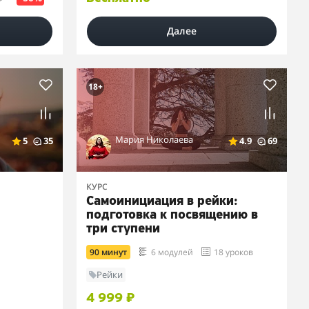
Далее
18+
Мария Николаева
5
35
4.9
69
КУРС
Самоинициация в рейки:
подготовка к посвящению в
три ступени
90 минут
6 модулей
18 уроков
Рейки
4 999 ₽