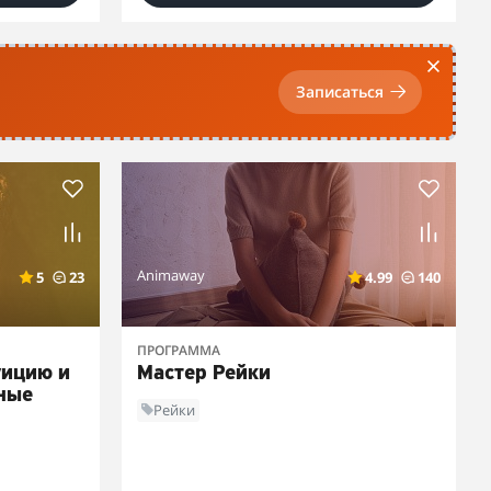
Записаться
Animaway
5
23
4.99
140
ПРОГРАММА
уицию и
Мастер Рейки
ные
Рейки