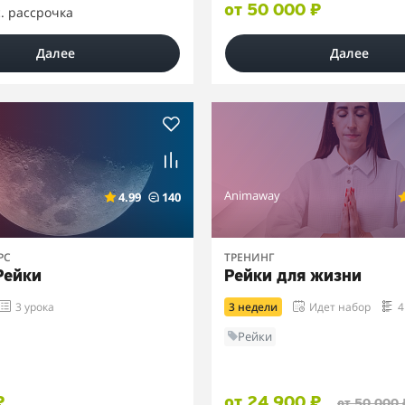
от 50 000 ₽
с. рассрочка
Далее
Далее
Animaway
4.99
140
РС
ТРЕНИНГ
Рейки
Рейки для жизни
3 урока
3 недели
Идет набор
4
Рейки
₽
от 24 900 ₽
от 50 000 