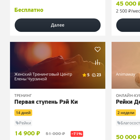
45 000 
Бесплатно
2 500 ₽
/ме
Далее
Женский Тренинговый Центр
Animaway
5
23
Елены Чурзиной
ТРЕНИНГ
ОНЛАЙН-КУ
Первая ступень Рэй Ки
Рейки Д
14 дней
2 недели
Рейки
Благосос
14 900 ₽
51 000 ₽
–71%
50 000 