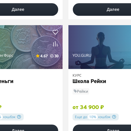
Далее
Далее
ин Форс
YOU.GURU
4.67
30
КУРС
еньги
Школа Рейки
Рейки
₽
от 34 900 ₽
%
кэшбэк
Еще до
10%
кэшбэк
Далее
Далее