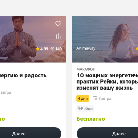
Animaway
4.99
140
МАРАФОН
нергию и радость
10 мощных энергетич
практик Рейки, котор
изменят вашу жизнь
Завтра
4 дня
Завтра
Рейки
но
Бесплатно
Далее
Далее