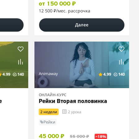
от 150 000 ₽
12 500 ₽
/мес. рассрочка
Далее
Animaway
4.99
140
4.99
140
ОНЛАЙН-КУРС
е
Рейки Вторая половинка
2 недели
2 урока
Рейки
45 000 ₽
55 000 ₽
–18%