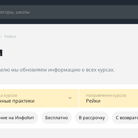
Рейки
и
еделю мы обновляем информацию о всех курсах.
а курсов
Направление курсов
чные практики
Рейки
ние на ИнфоХит
Бесплатно
В рассрочку
С возврат