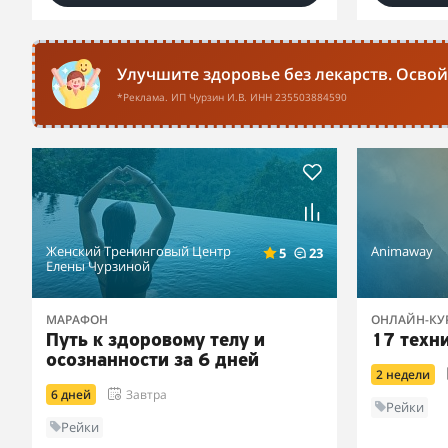
Улучшите здоровье без лекарств. Осво
*Реклама. ИП Чурзин И.В. ИНН 235503884590
Женский Тренинговый Центр
Animaway
5
23
Елены Чурзиной
МАРАФОН
ОНЛАЙН-КУ
Путь к здоровому телу и
17 техн
осознанности за 6 дней
2 недели
6 дней
Завтра
Рейки
Рейки