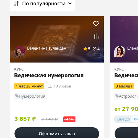
По популярности
Валентина Тулайдан
Елен
5
4
КУРС
КУРС
Ведическая нумерология
Ведичес
1 час 28 минут
10 уроков
3 месяца
Нумерология
Астролог
от 27 9
3 857 ₽
Еще до
10
7 143 ₽
–46%
Оформить заказ