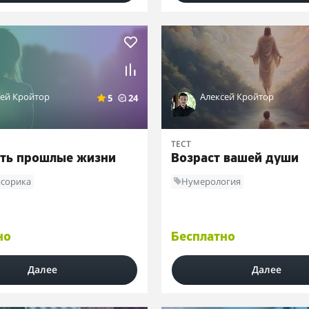
сей Кройтор
Алексей Кройтор
5
24
ТЕСТ
ть прошлые жизни
Возраст вашей души
нсорика
Нумерология
но
Бесплатно
Далее
Далее