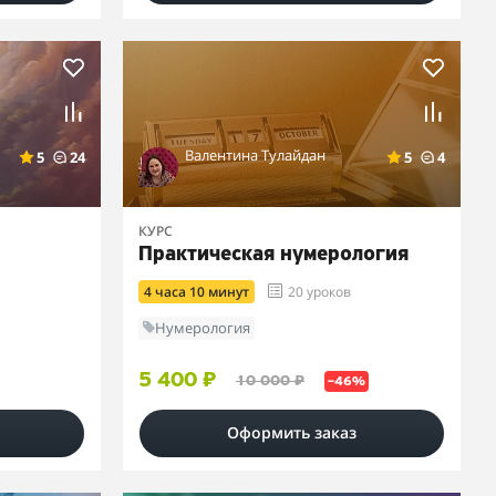
Валентина Тулайдан
5
24
5
4
КУРС
Практическая нумерология
4 часа 10 минут
20 уроков
Нумерология
5 400 ₽
10 000 ₽
–46%
Оформить заказ