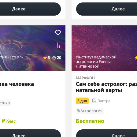
Далее
Далее
тия «Кто я?»
Институт ведической
5
20
астрологии Елены
Литвиновой
МАРАФОН
ика человека
Сам себе астролог: ра
натальной карты
й
3 дня
Завтра
етика
Астрология
 ₽
Бесплатно
/мес.
Далее
Далее