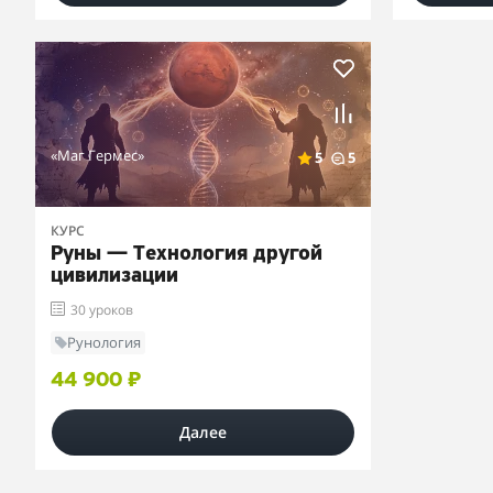
«Маг Гермес»
5
5
КУРС
Руны — Технология другой
цивилизации
30 уроков
Рунология
44 900 ₽
Далее