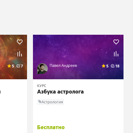
Павел Андреев
5
7
5
18
КУРС
я
Азбука астролога
Астрология
Бесплатно