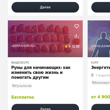
Далее
«БЕРКАНИЯ-АС»
Центр разви
5
22
ВИДЕОКУРС
КУРС
Руны для начинающих: как
Энергет
изменить свою жизнь и
7 модуле
помогать другим
Биоэнерг
Рунология
от 4 900
Бесплатно
Далее