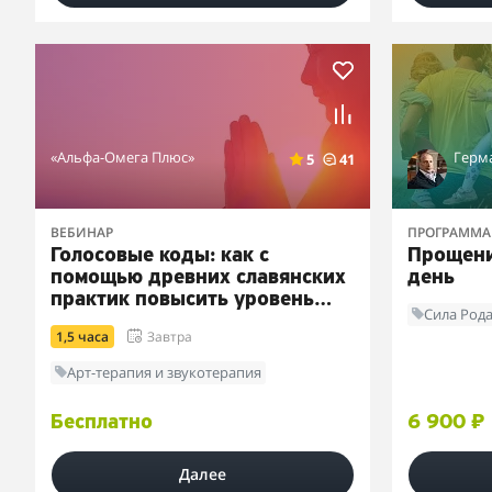
«Альфа-Омега Плюс»
Герм
5
41
ВЕБИНАР
ПРОГРАММА
Голосовые коды: как с
Прощени
помощью древних славянских
день
практик повысить уровень
Сила Род
энергетики
1,5 часа
Завтра
Арт-терапия и звукотерапия
Бесплатно
6 900 ₽
Далее