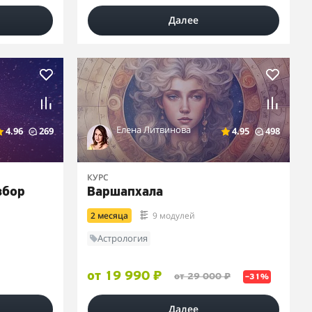
Далее
Елена Литвинова
4.96
269
4.95
498
КУРС
збор
Варшапхала
2 месяца
9 модулей
Астрология
от 19 990 ₽
от 29 000 ₽
–31%
Далее