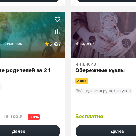
ан Семенюк
«Кайдзен»
5
7
ИНТЕНСИВ
е родителей за 21
Обережные куклы
2 дня
а
Создание игрушек и кукол
Бесплатно
15 100 ₽
–54%
Далее
Далее