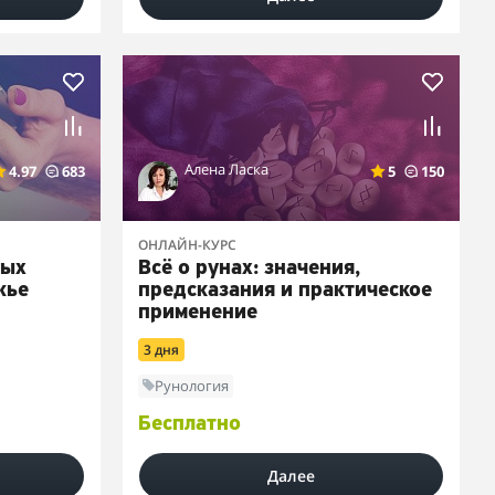
Алена Ласка
4.97
683
5
150
ОНЛАЙН-КУРС
ных
Всё о рунах: значения,
жье
предсказания и практическое
применение
3 дня
Рунология
Бесплатно
Далее