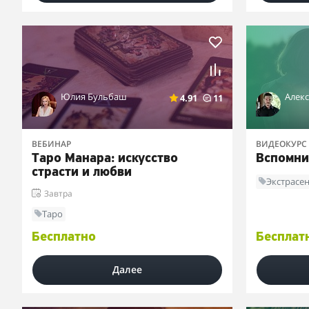
Юлия Бульбаш
Алек
4.91
11
ВЕБИНАР
ВИДЕОКУРС
Таро Манара: искусство
Вспомни
страсти и любви
Экстрасе
Завтра
Таро
Бесплатно
Бесплат
Далее