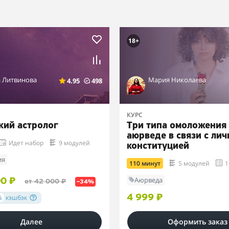
18+
а Литвинова
Мария Николаева
4.95
498
КУРС
кий астролог
Три типа омоложения
аюрведе в связи с ли
Идет набор
9 модулей
конституцией
ия
110 минут
5 модулей
1
Аюрведа
00 ₽
от 42 000 ₽
–34%
%
кэшбэк
4 999 ₽
Далее
Оформить заказ