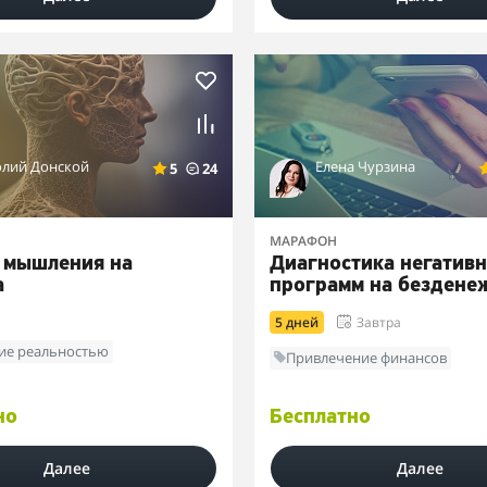
олий Донской
Елена Чурзина
5
24
МАРАФОН
 мышления на
Диагностика негатив
а
программ на бездене
5 дней
Завтра
ие реальностью
Привлечение финансов
но
Бесплатно
Далее
Далее