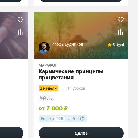
Игорь Будников
5
4
МАРАФОН
Кармические принципы
процветания
2 недели
14 уроков
Йога
от 7 000 ₽
Еще до
10%
кэшбэк
Далее