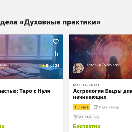
здела «Духовные практики»
Наталья Пугачева
5
24
МАСТЕР-КЛАСС
частью: Таро с Нуля
Астрология Бацзы дл
начинающих
1,5 часа
Идет набор
Астрология
но
Бесплатно