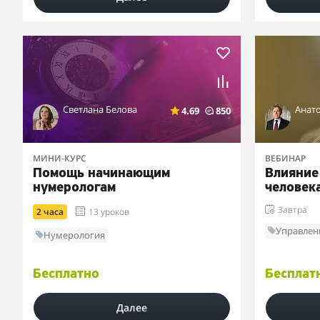
Светлана Белова
Анат
4.69
850
МИНИ-КУРС
ВЕБИНАР
Помощь начинающим
Влияние
нумерологам
человек
Завтра
2 часа
13 уроков
Управлен
Нумерология
Бесплатно
Бесплат
Далее