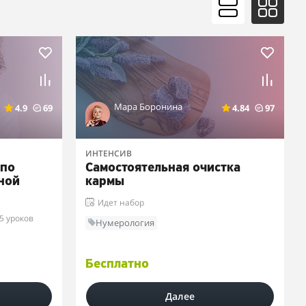
Мара Боронина
4.9
69
4.84
97
ИНТЕНСИВ
 по
Самостоятельная очистка
чной
кармы
Идет набор
5 уроков
Нумерология
Бесплатно
Далее