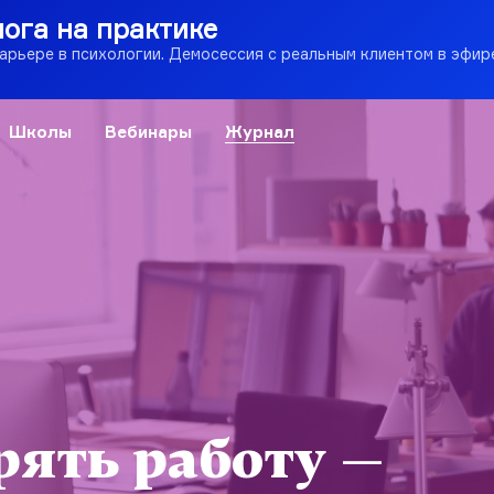
лога на практике
карьере в психологии. Демосессия с реальным клиентом в эфир
Школы
Вебинары
Журнал
рять работу —