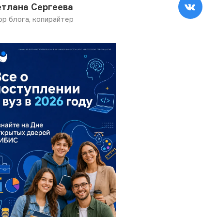
етлана Сергеева
ор блога, копирайтер