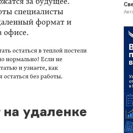
ожатся за будущее.
Св
оты специалисты
Авт
удаленный формат и
в офисе.
ать остаться в теплой постели
но нормально! Если не
татью и узнаете, как
я остаться без работы.
 на удаленке