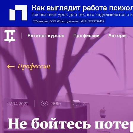
Как выглядит работа психо
Бесплатный урок для тех, кто задумывается о 
*Реклама. ООО «Психодемия». ИНН 9723032427
Каталог курсов
Профессии
Авторы
Профессии
27.04.2022
2869
2
Не бойтесь поте