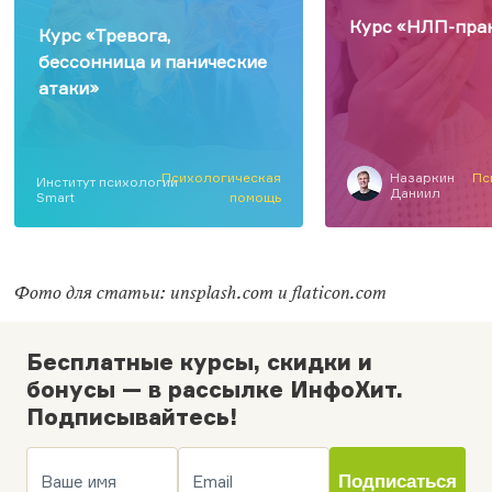
Курс «НЛП-пра
Курс «Тревога,
бессонница и панические
атаки»
Психологическая
Назаркин
Пс
Институт психологии
Даниил
Smart
помощь
Фото для статьи: unsplash.com и flaticon.com
Бесплатные курсы, скидки и
бонусы — в рассылке ИнфоХит.
Подписывайтесь!
Ваше имя
Email
Подписаться