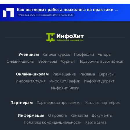
Как выглядит работа психолога на практике
*Реклама. ООО «Психодемия». ИНН 9723032427
Ученикам
Каталог курсов
Профессии
Авторы
Онлайн-школы
Вебинары
Журнал
Подарочный сертификат
Онлайн-школам
Размещение
Реклама
Сервисы
ИнфоХит.Студия
ИнфоХит.Трафик
ИнфоХит.Директ
ИнфоХит.Блоги
Партнерам
Партнерская программа
Каталог партнёрок
Информация
О проекте
Контакты
Документы
Политика конфиденциальности
Карта сайта