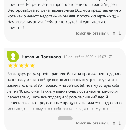
приятнее. Встретилась на просторах сети со школой Андрея
Викторова! Эта встреча перевернула ВСЕ мои представления о
йоге как о чём-то недостижимом для "простых смертных")))))
Начала заниматься. Ребята, это круто!!! И удивительно
приятно!
Помог ли отзыв?
0
Наталья Полякова
12 сентября 2020 в 16:07
Благодаря регулярной практике йоги на протяжении года, мне
кажется, у меня вообще все поменялось внутри, результаты -
замечательные! Во-первых, мне сейчас 53, но я чувствую себя
лет на 10 моложе. Также, у меня появилось энергии много, я
перестала кушать все подряд и сбросила лишний вес. Я
перестала есть определенные продукты и стала есть в два раза
меньше, не потому что я себя заставляла, а потому что
организм перестроился сам по себе при отсутствии всяких
психозов.
Помог ли отзыв?
0