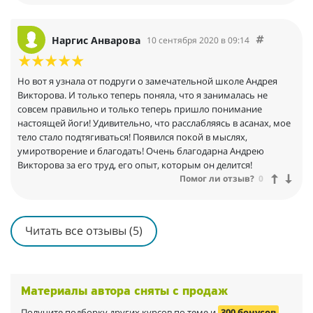
Снизился холестерин, ушел лишний вес, появились энергия ,
бодрость и активность. У меня раньше очень сильно болел
тазобедренный сустав и колено, в итоге, перестало болеть.
Наргис Анварова
10 сентября 2020 в 09:14
Еще я заметила, что у меня лицо подтянулось и возрастной
перекос лица , который у меня был , он практически ушел и
все , кто меня сейчас видит - не узнают. А ведь я не делала
Но вот я узнала от подруги о замечательной школе Андрея
никаких уколов и подтяжек. Плюс, вдовий холмик на шее у
Викторова. И только теперь поняла, что я занималась не
меня ушел полностью, осанка поменялась и после этого ,
совсем правильно и только теперь пришло понимание
видимо, такие преображения.
настоящей йоги! Удивительно, что расслабляясь в асанах, мое
тело стало подтягиваться! Появился покой в мыслях,
Мне настолько удобно заниматься в онлайн режиме ,что я
умиротворение и благодать! Очень благодарна Андрею
просто не представляю, как я могла бы заниматься иначе! Я
Викторова за его труд, его опыт, которым он делится!
занимаюсь по утрам каждый день , кроме субботы. Я всем
Помог ли отзыв?
0
своим друзьям и знакомым советую, эта йога лечит все,
занимайтесь с по этому курсу, в наше время, по-моему, ничего
лучше не придумали - это настоящее чудо!
Читать все отзывы (5)
Материалы автора сняты с продаж
Получите подборку других курсов по теме и
300 бонусов