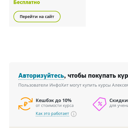
полезен вам этот курс. Начните
Бесплатно
самостоятельно стоять на гвоздях
уже...
Перейти на сайт
Авторизуйтесь
, чтобы покупать ку
Пользователи ИнфоХит могут купить курсы Алексея
Кешбэк до 10%
Скидки
от стоимости курса
для учен
Как это работает