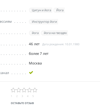
Цигун и йога
Йога
ессиям
Инструктор йоги
йога
йога на гвоздях
46 лет
Дата рождения: 10.01.1980
более 7 лет
Москва
канал
1
2
3
4
5
ОСТАВЬТЕ ОТЗЫВ