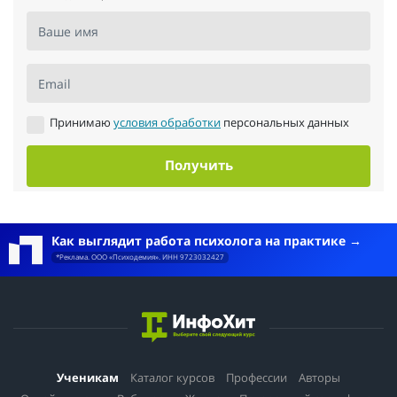
Ваше имя
Email
Принимаю
условия обработки
персональных данных
Получить
Как выглядит работа психолога на практике
*Реклама. ООО «Психодемия». ИНН 9723032427
Ученикам
Каталог курсов
Профессии
Авторы