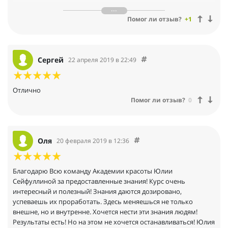
время переживала, что гимнастика не даст мне таких
результатов, как инъекции. Но результат меня очень
Помог ли отзыв?
+1
порадовал. Овал лица и мышцы обрели более гармоничный
вид. Я очень быстро втянулась и комплекс упражнений, ухода,
массажа стали приносить мне не только физическую красоту,
но и улучшили мое эмоциональное состояние. Теперь я не
Сергей
22 апреля 2019 в 22:49
могу себе позволить сутулиться, а гордо выпрямив осанку
нести эти знания людям!!!!))))
Отлично
Помог ли отзыв?
0
Оля
20 февраля 2019 в 12:36
Благодарю Всю команду Академии красоты Юлии
Сейфуллиной за предоставленные знания! Курс очень
интересный и полезный! Знания даются дозировано,
успеваешь их проработать. Здесь меняешься не только
внешне, но и внутренне. Хочется нести эти знания людям!
Результаты есть! Но на этом не хочется останавливаться! Юлия