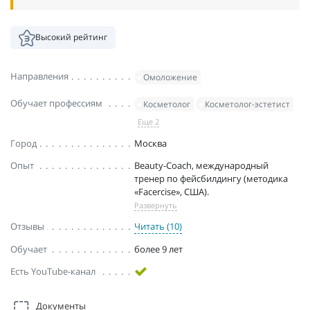
Высокий рейтинг
Направления
Омоложение
Обучает профессиям
Косметолог
Косметолог-эстетист
Еще 2
Город
Москва
Опыт
Beauty-Coach, международный
тренер по фейсбилдингу (методика
«Facercise», США).
Развернуть
Отзывы
Читать (10)
Обучает
более 9 лет
Есть YouTube-канал
Документы