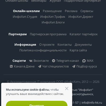
Онлайн-школы
Вебинары
Журнал
Подарочный сертификат
Онлайн-школам
Размещение
Реклама
Сервисы
ИнфоХит.Студия
ИнфоХит.Трафик
ИнфоХит.Директ
ИнфоХит.Блоги
Партнерам
Партнерская программа
Каталог партнёрок
Информация
О проекте
Контакты
Документы
Политика конфиденциальности
Карта сайта
Соцсети
Вконтакте
Telegram-канал
MAX
Канал в Дзене
Чат специалистов
Подбор курса
© Аккредитованная IT-компания ООО «ИнфоХит», 2012 — 2026
Мы используем cookie-файлы
, чтобы
Общество с ограниченной ответственностью "ИнфоХит"
улучшить ваше взаимодействие с сайтом.
624446, Россия, Свердловская область, г. Краснотурьинск,
ул Урожайная, д. 3
ИНН 6617023200 | КПП 661701001 | +7 984 888-51-57 | info@info-hit.ru
Понятно