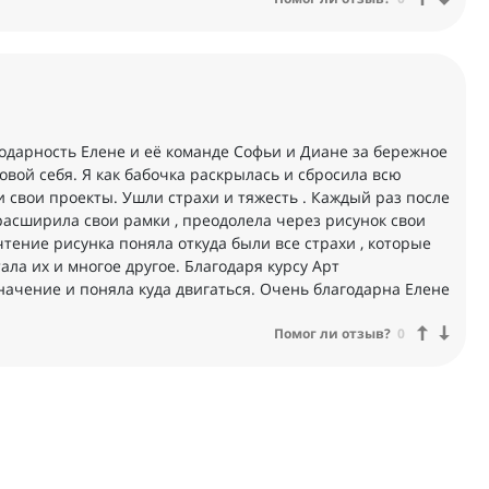
одарность Елене и её команде Софьи и Диане за бережное
вой себя. Я как бабочка раскрылась и сбросила всю
 и свои проекты. Ушли страхи и тяжесть . Каждый раз после
расширила свои рамки , преодолела через рисунок свои
чтение рисунка поняла откуда были все страхи , которые
ла их и многое другое. Благодаря курсу Арт
начение и поняла куда двигаться. Очень благодарна Елене
Помог ли отзыв?
0