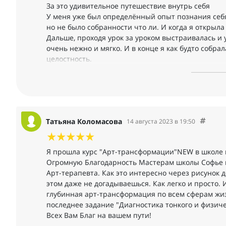
За это удивительное путешествие внутрь себя
У меня уже был определённый опыт познания себя,
но не было собранности что ли. И когда я открыла 
Дальше, проходя урок за уроком выстраивалась и
очень нежно и мягко. И в конце я как будто собр
целостность.
За время практик я наконец научилась отпускать с
контролировать себя и просто наслаждаться в мо
Благодарю Софью за поддержку
Отдельная Благодарнось Диане за глубокие, косми
Татьяна Коломасова
14 августа 2023 в 19:50
знала, что такое возможно.
Получила огромное эстетическое удовольствие пр
Я прошла курс "Арт-трансформации"NEW в школе
Ухожу с курса с чувством умиротворения, наполн
Огромную Благодарность Мастерам школы Софье и
Арт-терапевта. Как это интересно через рисунок д
этом даже не догадываешься. Как легко и просто. 
глубинная арт-трансформация по всем сферам жиз
последнее задание "Диагностика тонкого и физиче
Всех Вам Благ на вашем пути!