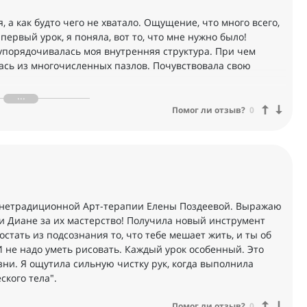
 а как будто чего не хватало. Ощущение, что много всего,
первый урок, я поняла, вот то, что мне нужно было!
 упорядочивалась моя внутренняя структура. При чем
алась из многочисленных пазлов. Почувствовала свою
ебя, это было самое сложное. Разрешить себе не
Помог ли отзыв?
0
мент творения
ческие расшифровки, это что то невероятное, я даже не
оходя этот курс. Жду с нетерпением следующий уровень.
 нетрадиционной Арт-терапии Елены Поздеевой. Выражаю
енная любовью и благодарностью
 Диане за их мастерство! Получила новый инструмент
остать из подсознания то, что тебе мешает жить, и ты об
И не надо уметь рисовать. Каждый урок особенный. Это
ни. Я ощутила сильную чистку рук, когда выполнила
ского тела".
Помог ли отзыв?
0