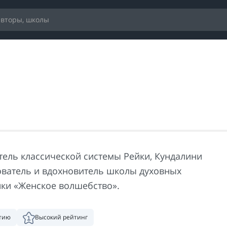
тель классической системы Рейки, Кундалини
ователь и вдохновитель школы духовных
йки «Женское волшебство».
нтию
Высокий рейтинг