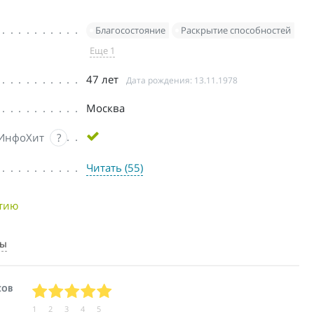
Благосостояние
Раскрытие способностей
Еще 1
47 лет
Дата рождения: 13.11.1978
Москва
 ИнфоХит
?
Читать (55)
нтию
ты
СОВ
1
2
3
4
5