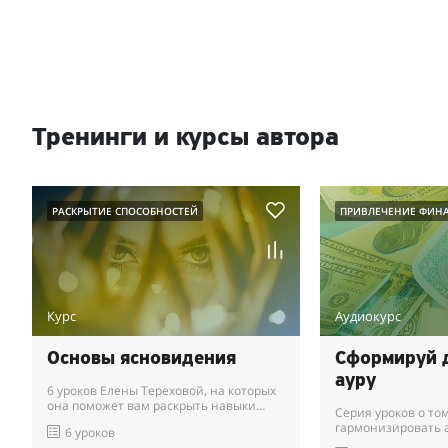
Тренинги и курсы автора
РАСКРЫТИЕ СПОСОБНОСТЕЙ
ПРИВЛЕЧЕНИЕ ФИН
Курс
Аудиокурс
Основы ясновидения
Сформируй 
ауру
6 уроков Елены Тереховой, на которых
она поможет вам раскрыть навыки
Серия уроков о том
ясновидения.
гармонизировать а
6 уроков
денежный поток в 