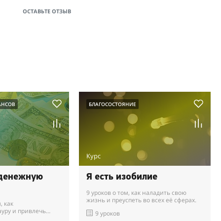
ОСТАВЬТЕ ОТЗЫВ
АНСОВ
БЛАГОСОСТОЯНИЕ
Курс
денежную
Я есть изобилие
9 уроков о том, как наладить свою
жизнь и преуспеть во всех её сферах.
, как
уру и привлечь
9 уроков
свою жизнь.