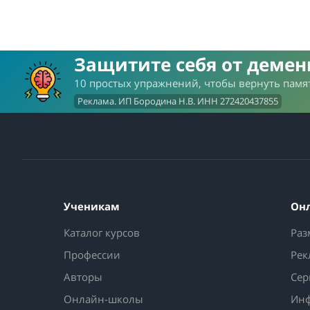
Защитите себя от деме
10 простых упражнений, чтобы вернуть памят
Реклама. ИП Бородина Н.В. ИНН 272420437855
Ученикам
Он
Каталог курсов
Раз
Профессии
Рек
Авторы
Сер
Онлайн-школы
Инф