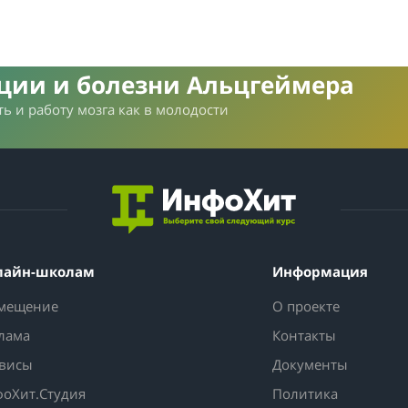
нции и болезни Альцгеймера
ь и работу мозга как в молодости
лайн-школам
Информация
мещение
О проекте
лама
Контакты
висы
Документы
оХит.Студия
Политика