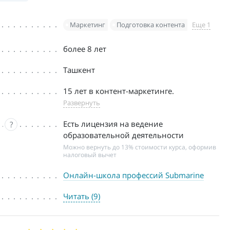
Маркетинг
Подготовка контента
Еще 1
более 8 лет
Ташкент
15 лет в контент-маркетинге.
Развернуть
Есть лицензия на ведение
?
образовательной деятельности
Можно вернуть до 13% стоимости курса, оформив
налоговый вычет
Онлайн-школа профессий Submarine
Читать (9)