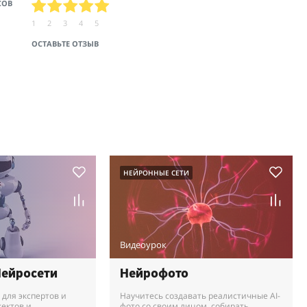
СОВ
1
2
3
4
5
ОСТАВЬТЕ ОТЗЫВ
НЕЙРОННЫЕ СЕТИ
Видеоурок
Нейросети
Нейрофото
 для экспертов и
Научитесь создавать реалистичные AI-
ектов и
фото со своим лицом, собирать