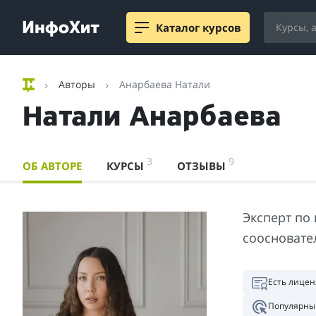
Каталог курсов
Авторы
Анарбаева Натали
Натали Анарбаева
3
9
ОБ АВТОРЕ
КУРСЫ
ОТЗЫВЫ
Эксперт по
соосновате
Есть лицен
Популярны