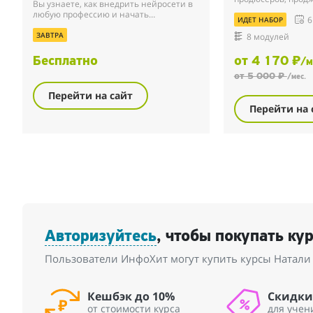
Вы узнаете, как внедрить нейросети в
маркетологов, СМ
любую профессию и начать
6
рилсмейкеров. Вы
ИДЕТ НАБОР
зарабатывать на них дополнительно
применять нейрос
от 50 000 ₽ уже через месяц.
ЗАВТРА
8 модулей
своих...
Бесплатно
от 4 170 ₽
/м
от 5 000 ₽
/мес.
Перейти на сайт
Перейти на 
Авторизуйтесь
, чтобы покупать ку
Пользователи ИнфоХит могут купить курсы Натали
Кешбэк до 10%
Скидки
от стоимости курса
для учен