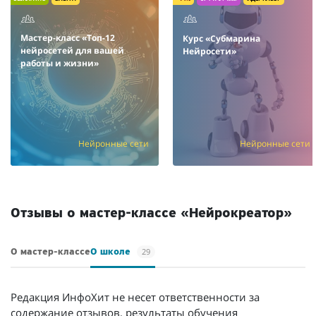
Мастер-класс «Топ-12
Курс «Субмарина
нейросетей для вашей
Нейросети»
работы и жизни»
Нейронные сети
Нейронные сети
/мес.
Отзывы о мастер-классе «Нейрокреатор»
29
О мастер-классе
О школе
Редакция ИнфоХит не несет ответственности за
содержание отзывов, результаты обучения