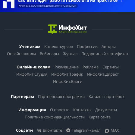
Как выглядит работа психолога на практике
*Реклама. ООО «Психодемия». ИНН 9723032427
Ученикам
Каталог курсов
Профессии
Авторы
Онлайн-школы
Вебинары
Журнал
Подарочный сертификат
Онлайн-школам
Размещение
Реклама
Сервисы
ИнфоХит.Студия
ИнфоХит.Трафик
ИнфоХит.Директ
ИнфоХит.Блоги
Партнерам
Партнерская программа
Каталог партнёрок
Информация
О проекте
Контакты
Документы
Политика конфиденциальности
Карта сайта
Соцсети
Вконтакте
Telegram-канал
MAX