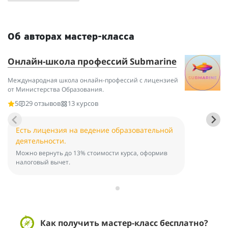
Об авторах мастер-класса
Онлайн-школа профессий Submarine
Е
Международная школа онлайн-профессий с лицензией
Пр
от Министерства Образования.
кр
он
5
29 отзывов
13 курсов
Есть лицензия на ведение образовательной
деятельности.
Можно вернуть до 13% стоимости курса, оформив
налоговый вычет.
Как получить мастер-класс бесплатно?