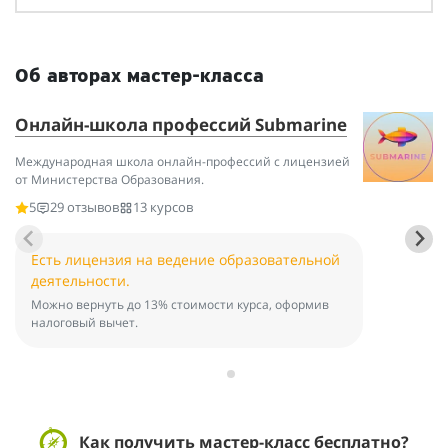
Об авторах мастер-класса
Онлайн-школа профессий Submarine
Е
Международная школа онлайн-профессий с лицензией
Пр
от Министерства Образования.
кр
он
5
29 отзывов
13 курсов
Есть лицензия на ведение образовательной
деятельности.
Можно вернуть до 13% стоимости курса, оформив
налоговый вычет.
Как получить мастер-класс бесплатно?