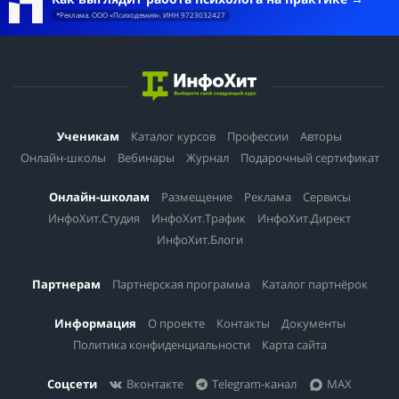
*Реклама. ООО «Психодемия». ИНН 9723032427
Ученикам
Каталог курсов
Профессии
Авторы
Онлайн-школы
Вебинары
Журнал
Подарочный сертификат
Онлайн-школам
Размещение
Реклама
Сервисы
ИнфоХит.Студия
ИнфоХит.Трафик
ИнфоХит.Директ
ИнфоХит.Блоги
Партнерам
Партнерская программа
Каталог партнёрок
Информация
О проекте
Контакты
Документы
Политика конфиденциальности
Карта сайта
Соцсети
Вконтакте
Telegram-канал
MAX