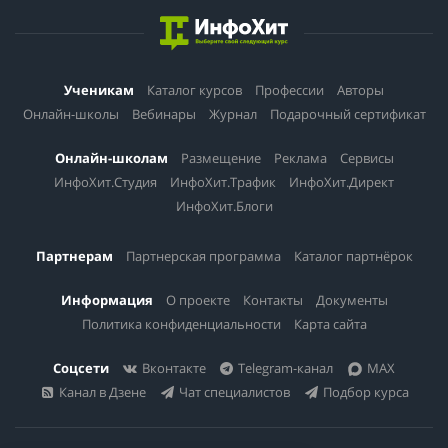
Ученикам
Каталог курсов
Профессии
Авторы
Онлайн-школы
Вебинары
Журнал
Подарочный сертификат
Онлайн-школам
Размещение
Реклама
Сервисы
ИнфоХит.Студия
ИнфоХит.Трафик
ИнфоХит.Директ
ИнфоХит.Блоги
Партнерам
Партнерская программа
Каталог партнёрок
Информация
О проекте
Контакты
Документы
Политика конфиденциальности
Карта сайта
Соцсети
Вконтакте
Telegram-канал
MAX
Канал в Дзене
Чат специалистов
Подбор курса