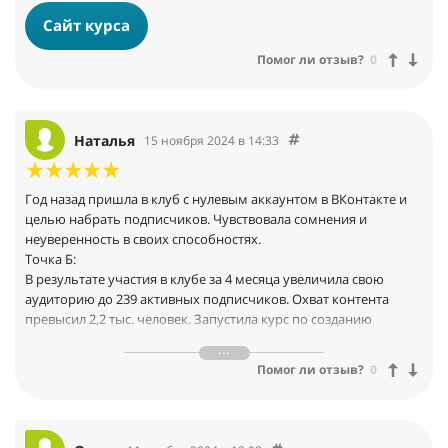
Сайт курса
Помог ли отзыв?
0
Наталья
15 ноября 2024 в 14:33
Год назад пришла в клуб с нулевым аккаунтом в ВКонтакте и
целью набрать подписчиков. Чувствовала сомнения и
неуверенность в своих способностях.
Точка Б:
В результате участия в клубе за 4 месяца увеличила свою
аудиторию до 239 активных подписчиков. Охват контента
превысил 2,2 тыс. человек. Запустила курс по созданию
видеоконтента и открыла клуб-помощник для мастеров.
Насколько близкие заметили изменения? Они отмечают, что я
Помог ли отзыв?
0
стала более уверенной и решительной, и теперь могу помочь
с любым вопросом по продвижению.