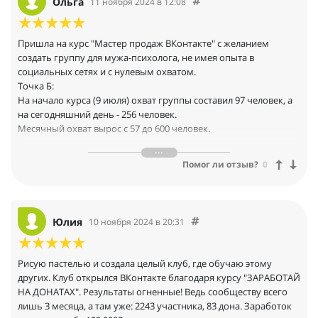
Ольга
11 ноября 2024 в 12:08
Пришла на курс "Мастер продаж ВКонтакте" с желанием
создать группу для мужа-психолога, не имея опыта в
социальных сетях и с нулевым охватом.
Точка Б:
На начало курса (9 июля) охват группы составил 97 человек, а
на сегодняшний день - 256 человек.
Месячный охват вырос с 57 до 600 человек.
Количество подписчиков увеличилось с 31 до 61.
Через ВКонтакте заработано 6000 рублей, и открыт новый
Помог ли отзыв?
0
клиент
Работы по созданию контент-плана и текстов для соцсетей
полностью систематизированы.
Юлия
10 ноября 2024 в 20:31
Рисую пастелью и создала целый клуб, где обучаю этому
других. Клуб открылся ВКонтакте благодаря курсу "ЗАРАБОТАЙ
НА ДОНАТАХ". Результаты огненные! Ведь сообществу всего
лишь 3 месяца, а там уже: 2243 участника, 83 дона. Заработок