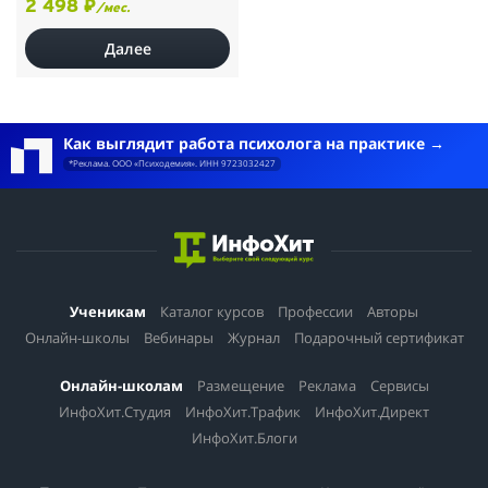
2 498 ₽
/мес.
Далее
Как выглядит работа психолога на практике
*Реклама. ООО «Психодемия». ИНН 9723032427
Ученикам
Каталог курсов
Профессии
Авторы
Онлайн-школы
Вебинары
Журнал
Подарочный сертификат
Онлайн-школам
Размещение
Реклама
Сервисы
ИнфоХит.Студия
ИнфоХит.Трафик
ИнфоХит.Директ
ИнфоХит.Блоги