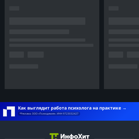
Как выглядит работа психолога на практике
*Реклама. ООО «Психодемия». ИНН 9723032427