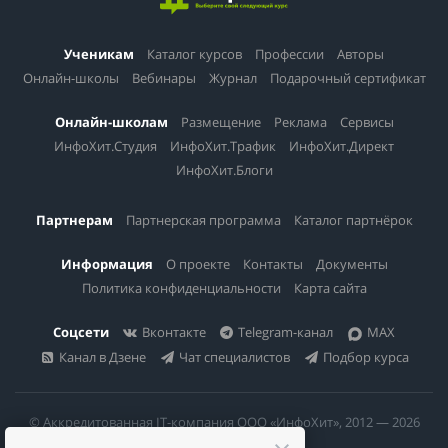
Ученикам
Каталог курсов
Профессии
Авторы
Онлайн-школы
Вебинары
Журнал
Подарочный сертификат
Онлайн-школам
Размещение
Реклама
Сервисы
ИнфоХит.Студия
ИнфоХит.Трафик
ИнфоХит.Директ
ИнфоХит.Блоги
Партнерам
Партнерская программа
Каталог партнёрок
Информация
О проекте
Контакты
Документы
Политика конфиденциальности
Карта сайта
Соцсети
Вконтакте
Telegram-канал
MAX
Канал в Дзене
Чат специалистов
Подбор курса
© Аккредитованная IT-компания ООО «ИнфоХит», 2012 — 2026