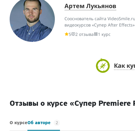
Артем Лукьянов
Сооснователь сайта VideoSmile.ru,
видеокурсов «Супер After Effects
5
2 отзыва
1 курс
Как ку
Отзывы о курсе «Супер Premiere 
2
О курсе
Об авторе