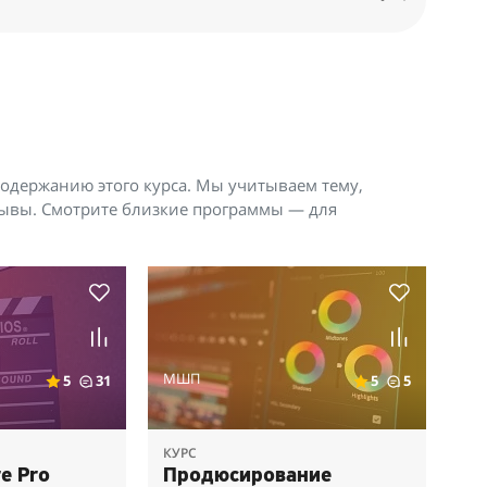
содержанию этого курса. Мы учитываем тему,
тзывы. Смотрите близкие программы — для
МШП
5
31
5
5
КУРС
e Pro
Продюсирование