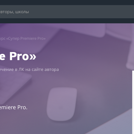
урс «Супер Premiere Pro»
e Pro»
учение в ЛК на сайте автора
miere Pro.