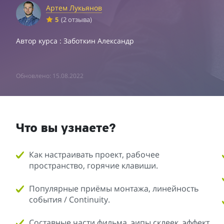
Артем Лукьянов
5
(2 отзыва)
Автор курса : Заботкин Александр
Обновлено: 15.08.2022
Что вы узнаете?
Как настраивать проект, рабочее
пространство, горячие клавиши.
Популярные приёмы монтажа, линейность
события / Continuity.
Составные части фильма, эипы склеек, эффект