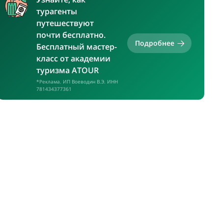
турагенты
путешествуют
почти бесплатно.
Подробнее
Бесплатный мастер-
класс от академии
туризма ATOUR
*Реклама. ИП Воеводин В.Э. ИНН
781434377361