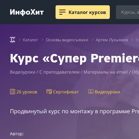
Каталог курсов
Каталог
Основы видеосъемки
Артем Лукьянов
К
Курс «Супер Premier
Видеоуроки / С преподавателем / Материалы на email / Об
26 уроков
Сертификат
Видеоуроки
Продвинутый курс по монтажу в программе Pre
Автор: