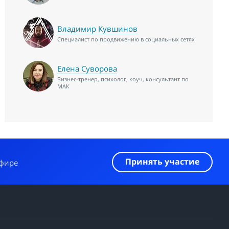
Владимир Кувшинов
Специалист по продвижению в социальных сетях
Елена Суворова
Бизнес-тренер, психолог, коуч, консультант по
МАК
Принять участие
эфире