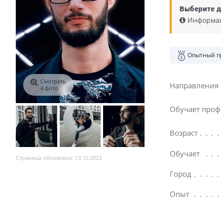
Выберите д
Информаци
Опытный п
Смотреть
Направления
4 фото
Обучает проф
Возраст
Обучает
Страница обновлена: 13.10.2023
Город
Опыт