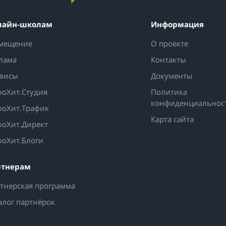
лайн-школам
Информация
мещение
О проекте
лама
Контакты
висы
Документы
оХит.Студия
Политика
конфиденциальнос
оХит.Трафик
Карта сайта
оХит.Директ
оХит.Блоги
ртнерам
тнерская программа
алог партнёрок