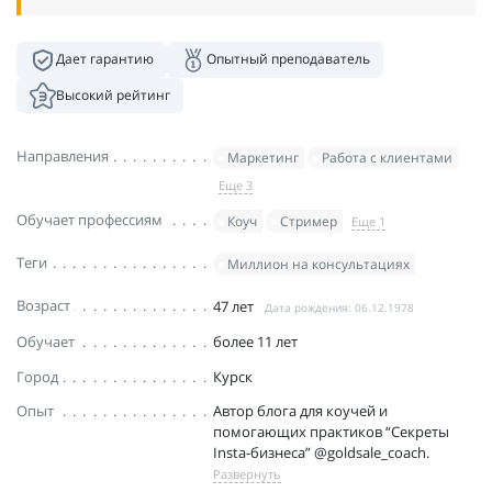
Дает гарантию
Опытный преподаватель
Высокий рейтинг
Направления
Маркетинг
Работа с клиентами
Еще 3
Обучает профессиям
Коуч
Стример
Еще 1
Теги
Миллион на консультациях
Возраст
47 лет
Дата рождения: 06.12.1978
Обучает
более 11 лет
Город
Курск
Опыт
Автор блога для коучей и
помогающих практиков “Секреты
Insta-бизнеса” @goldsale_coach.
Развернуть