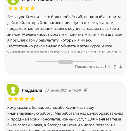
Весь курс Ксении — это большой чёткий, понятный алгоритм
действий, который пошагово приводит вас к результатам,
продажам, монетизации вашего коучинга, ваших навыков и
знаний. Маленькими, простыми, понятными, легкими шагами
я пришёл к тому результату, который я имею.
Настоятельно рекомендую побывать в этом курсе. Я уже
учился до этого в разных курсах, но могу сказать, что именно
программа Ксении помогла мне больше всего.
Обратная связь, которую давала Ксения, работа в малых
Помог ли отзыв?
0
группах, которые были сформированы в процессе обучения —
считаю верным и эффективным решением, всё это помогло
мне лично получать хорошие результаты достаточно быстро.
Людмила
23 июля 2021 в 16:50
Хочу сказать большое спасибо Ксении за нашу
индивидуальную работу. Мы работали над ценообразованием
и продажей моих консультационных услуг. Для меня эта тема
была совсем новая, а благодаря Ксении многое "встало" на
свои места. Конечно, не все давалось легко, и во многом