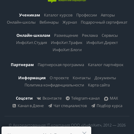
Ученикам
Каталог курсов
Профессии
Авторы
Онлайн-школы
Вебинары
Журнал
Подарочный сертификат
Онлайн-школам
Размещение
Реклама
Сервисы
ИнфоХит.Студия
ИнфоХит.Трафик
ИнфоХит.Директ
ИнфоХит.Блоги
Партнерам
Партнерская программа
Каталог партнёрок
Информация
О проекте
Контакты
Документы
Политика конфиденциальности
Карта сайта
Соцсети
Вконтакте
Telegram-канал
MAX
Канал в Дзене
Чат специалистов
Подбор курса
© Аккредитованная IT-компания ООО «ИнфоХит», 2012 — 2026