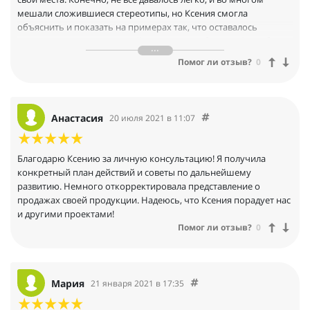
мешали сложившиеся стереотипы, но Ксения смогла
объяснить и показать на примерах так, что оставалось
признать, что ее методы действительно работают. Спасибо
Ксении за ее терпение, позитивный настрой и уверенность (в
Помог ли отзыв?
0
т.ч. и в моих силах!)
Анастасия
20 июля 2021 в 11:07
Благодарю Ксению за личную консультацию! Я получила
конкретный план действий и советы по дальнейшему
развитию. Немного откорректировала представление о
продажах своей продукции. Надеюсь, что Ксения порадует нас
и другими проектами!
Помог ли отзыв?
0
Мария
21 января 2021 в 17:35