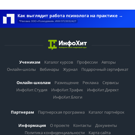
Как выглядит работа психолога на практике
*Реклама. ООО «Психодемия». ИНН 9723032427
Ученикам
Каталог курсов
Профессии
Авторы
Онлайн-школы
Вебинары
Журнал
Подарочный сертификат
Онлайн-школам
Размещение
Реклама
Сервисы
ИнфоХит.Студия
ИнфоХит.Трафик
ИнфоХит.Директ
ИнфоХит.Блоги
Партнерам
Партнерская программа
Каталог партнёрок
Информация
О проекте
Контакты
Документы
Политика конфиденциальности
Карта сайта