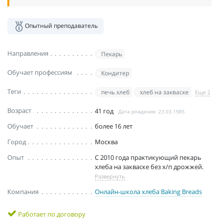
Опытный преподаватель
Направления
Пекарь
Обучает профессиям
Кондитер
Теги
печь хлеб
хлеб на закваске
Еще 2
Возраст
41 год
Дата рождения: 23.03.1985
Обучает
более 16 лет
Город
Москва
Опыт
С 2010 года практикующий пекарь
хлеба на закваске без х/п дрожжей.
Развернуть
Компания
Онлайн-школа хлеба Baking Breads
Работает по договору