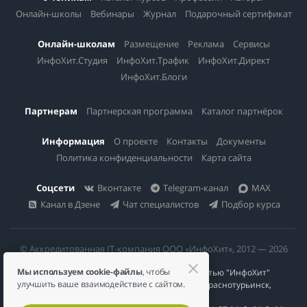
Онлайн-школы
Вебинары
Журнал
Подарочный сертификат
Онлайн-школам
Размещение
Реклама
Сервисы
ИнфоХит.Студия
ИнфоХит.Трафик
ИнфоХит.Директ
ИнфоХит.Блоги
Партнерам
Партнерская программа
Каталог партнёрок
Информация
О проекте
Контакты
Документы
Политика конфиденциальности
Карта сайта
Соцсети
Вконтакте
Telegram-канал
MAX
Канал в Дзене
Чат специалистов
Подбор курса
© Аккредитованная IT-компания ООО «ИнфоХит», 2012 — 2026
Мы используем cookie-файлы
, чтобы
Общество с ограниченной ответственностью "ИнфоХит"
улучшить ваше взаимодействие с сайтом.
624446, Россия, Свердловская область, г. Краснотурьинск,
ул Урожайная, д. 3