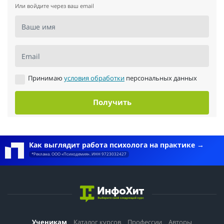
Или войдите через ваш email
Ваше имя
Email
Принимаю
условия обработки
персональных данных
Получить
Как выглядит работа психолога на практике
*Реклама. ООО «Психодемия». ИНН 9723032427
Ученикам
Каталог курсов
Профессии
Авторы