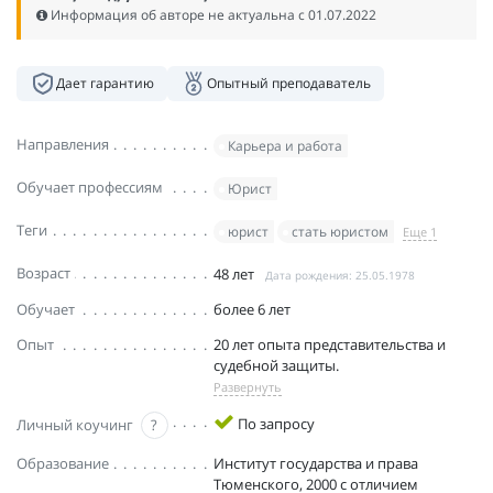
Информация об авторе не актуальна c 01.07.2022
Дает гарантию
Опытный преподаватель
Направления
Карьера и работа
Обучает профессиям
Юрист
Теги
юрист
стать юристом
Еще 1
Возраст
48 лет
Дата рождения: 25.05.1978
Обучает
более 6 лет
Опыт
20 лет опыта представительства и
судебной защиты.
Развернуть
По запросу
Личный коучинг
?
Образование
Институт государства и права
Тюменского, 2000 с отличием