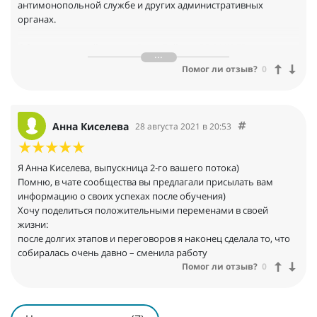
антимонопольной службе и других административных
органах.
Обучение в онлайн школе Веры Гайдук «PRIMAWERA» открыло
для меня новые горизонты в профессии: с ноля до экспертного
Помог ли отзыв?
0
уровня освоила и полюбила 4 главу ГК РФ - Право
Интеллектуальной собственности.
Кроме этого помогло избежать выгорания - открылось второе
профессиональное дыхание.
Анна Киселева
28 августа 2021 в 20:53
Друзья, приняв решение прийти на это обучение, вы сделали
хороший вклад в себя, в свой профессиональный рост, в своё
Я Анна Киселева, выпускница 2-го вашего потока)
будущее. Если вы действительно нацелены на результат - этот
Помню, в чате сообщества вы предлагали присылать вам
курс изменит вашу жизнь! У вас всё получится!
информацию о своих успехах после обучения)
Хочу поделиться положительными переменами в своей
жизни:
после долгих этапов и переговоров я наконец сделала то, что
собиралась очень давно – сменила работу
Помог ли отзыв?
0