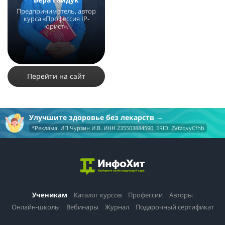
Предприниматель, автор
курса «Профессия IP-
юрист».
8580
7
Перейти на сайт
Улучшите здоровье без лекарств
*Реклама. ИП Чурзин И.В. ИНН 235503884590. ERID: 2VtzqvyCfhb
Ученикам
Каталог курсов
Профессии
Авторы
Онлайн-школы
Вебинары
Журнал
Подарочный сертификат