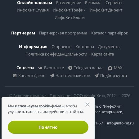
Онлайн-школам
Размещение
Реклама
Сервисы
ИнфоХит.Студия
ИнфоХит.Трафик
ИнфоХит.Директ
ИнфоХит.Блоги
Партнерам
Партнерская программа
Каталог партнёрок
Информация
О проекте
Контакты
Документы
Политика конфиденциальности
Карта сайта
Соцсети
Вконтакте
Telegram-канал
MAX
Канал в Дзене
Чат специалистов
Подбор курса
© Аккредитованная IT-компания ООО «ИнфоХит», 2012 — 2026
Мы используем cookie-файлы
, чтобы
Общество с ограниченной ответственностью "ИнфоХит"
улучшить ваше взаимодействие с сайтом.
624446, Россия, Свердловская область, г. Краснотурьинск,
ул Урожайная, д. 3
ИНН 6617023200 | КПП 661701001 | +7 984 888-51-57 | info@info-hit.ru
Понятно