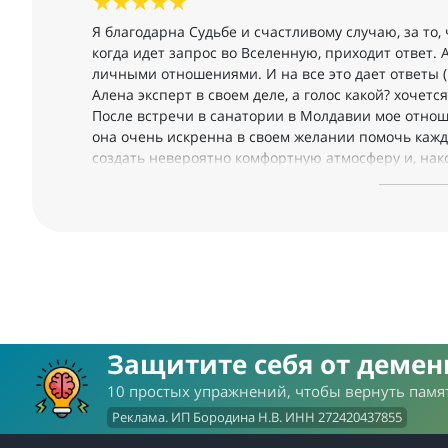
Я благодарна Судьбе и счастливому случаю, за то,
когда идет запрос во Вселенную, приходит ответ.
личными отношениями. И на все это дает ответы (
Алена эксперт в своем деле, а голос какой? хоче
После встречи в санатории в Молдавии мое отнош
она очень искренна в своем желании помочь каж
создать невероятно комфортную атмосферу и, нако
моложе выглядит и худее в 2 раза).
Особенно я благодарна Вам не только за полученн
душевную атмосферу, которую вы создали
в санатории. Аленушка, огромное- преогромное с
Работа с Вами — это одно Удовольствие и праздни
Успехов, здоровья и вдохновения Вам!!!
Защитите себя от деме
10 простых упражнений, чтобы вернуть памят
Реклама. ИП Бородина Н.В. ИНН 272420437855