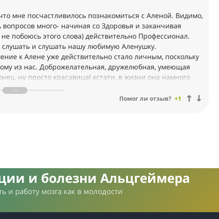
 что мне посчастливилось познакомиться с Аленой. Видимо,
 А вопросов много- начиная со Здоровья и заканчивая
 не побоюсь этого слова) действительно Профессионал.
тся слушать и слушать нашу любимую Аленушку.
ение к Алене уже действительно стало личным, поскольку
дому из нас. Доброжелательная, дружелюбная, умеющая
нец, ну просто красавица( кстати, в жизни она намного
ые бесценные знания, но и за теплую , дружескую,
Помог ли отзыв?
+1
пасибо за нашу незабываемую встречу в санатории.
к Души!!!
нции и болезни Альцгеймера
ь и работу мозга как в молодости