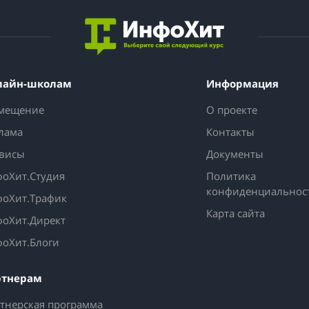
лайн-школам
Информация
мещение
О проекте
лама
Контакты
висы
Документы
оХит.Студия
Политика
конфиденциальнос
оХит.Трафик
Карта сайта
оХит.Директ
оХит.Блоги
ртнерам
тнерская программа