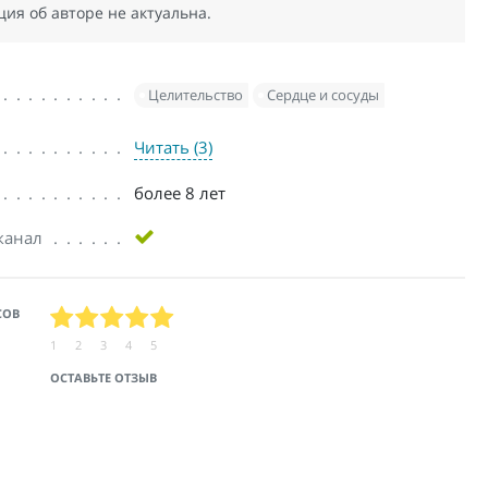
я об авторе не актуальна.
Целительство
Сердце и сосуды
Читать (3)
более 8 лет
канал
СОВ
1
2
3
4
5
ОСТАВЬТЕ ОТЗЫВ