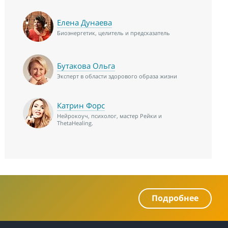
Елена Дунаева
Биоэнергетик, целитель и предсказатель
Бутакова Ольга
Эксперт в области здорового образа жизни
Катрин Форс
Нейрокоуч, психолог, мастер Рейки и
ThetaHealing.
Подробнее