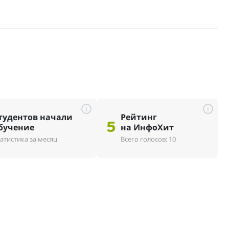
i
i
тудентов начали
Рейтинг
5
бучение
на ИнфоХит
атистика за месяц
Всего голосов: 10