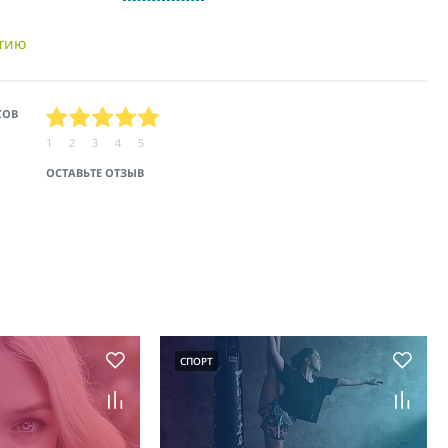
нтию
СОВ
1
2
3
4
5
ОСТАВЬТЕ ОТЗЫВ
СПОРТ