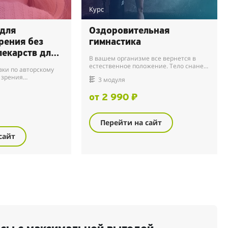
Курс
для
Оздоровительная
рения без
гимнастика
лекарств для
В вашем организме все вернется в
аста
естественное положение. Тело снанет
ки по авторскому
гибким и энергичным, мышцы придут в
 зрения
3 модуля
тонус, а кожа подтянется.
от 2 990 ₽
Перейти на сайт
сайт