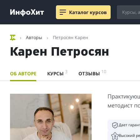
Каталог курсов
Авторы
Петросян Карен
Карен Петросян
3
10
ОБ АВТОРЕ
КУРСЫ
ОТЗЫВЫ
Практикующ
методист п
Дает гара
Высокий р