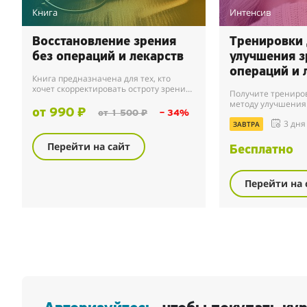
Книга
Интенсив
Восстановление зрения
Тренировки 
без операций и лекарств
улучшения з
операций и 
Книга предназначена для тех, кто
любого возр
хочет скорректировать остроту зрения
Получите трениров
естественными методами. Во время
методу улучшения
практики вы улучшите не только
от 990 ₽
от 1 500 ₽
– 34%
К.Э.Петросяна.
зрение, но и фун...
3 дня
ЗАВТРА
Перейти на сайт
Бесплатно
Перейти на 