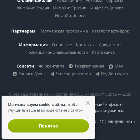
Онлайн-школам
Размещение
Реклама
Сервисы
ИнфоХит.Студия
ИнфоХит.Трафик
ИнфоХит.Директ
ИнфоХит.Блоги
Партнерам
Партнерская программа
Каталог партнёрок
Информация
О проекте
Контакты
Документы
Политика конфиденциальности
Карта сайта
Соцсети
Вконтакте
Telegram-канал
MAX
Канал в Дзене
Чат специалистов
Подбор курса
© Аккредитованная IT-компания ООО «ИнфоХит», 2012 — 2026
Мы используем cookie-файлы
, чтобы
Общество с ограниченной ответственностью "ИнфоХит"
улучшить ваше взаимодействие с сайтом.
624446, Россия, Свердловская область, г. Краснотурьинск,
ул Урожайная, д. 3
ИНН 6617023200 | КПП 661701001 | +7 984 888-51-57 | info@info-hit.ru
Понятно