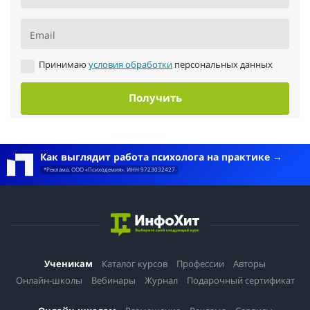
Email
Принимаю
условия обработки
персональных данных
Получить
Как выглядит работа психолога на практике
*Реклама. ООО «Психодемия». ИНН 9723032427
Ученикам
Каталог курсов
Профессии
Авторы
Онлайн-школы
Вебинары
Журнал
Подарочный сертификат