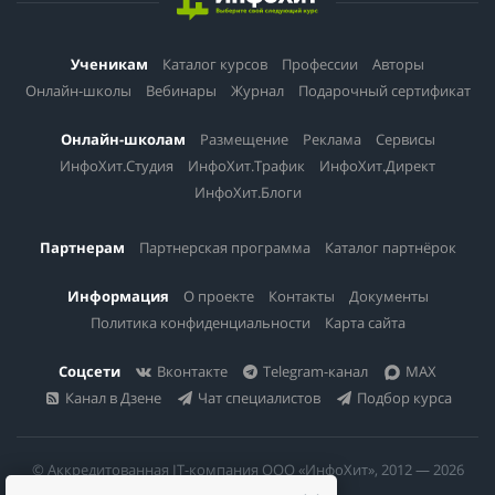
Ученикам
Каталог курсов
Профессии
Авторы
Онлайн-школы
Вебинары
Журнал
Подарочный сертификат
Онлайн-школам
Размещение
Реклама
Сервисы
ИнфоХит.Студия
ИнфоХит.Трафик
ИнфоХит.Директ
ИнфоХит.Блоги
Партнерам
Партнерская программа
Каталог партнёрок
Информация
О проекте
Контакты
Документы
Политика конфиденциальности
Карта сайта
Соцсети
Вконтакте
Telegram-канал
MAX
Канал в Дзене
Чат специалистов
Подбор курса
© Аккредитованная IT-компания ООО «ИнфоХит», 2012 — 2026