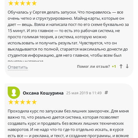
1. Меня не отпугнуло слово Секта , именно так он назвал
сообщество огненных своих адептов!
Обучалась у Сергея делать запуски. Что понравилось — все
2. Меня не смутило общение "Эй, ты, чувак!"
очень четко и структурированно. Майнд-карты, которые он
3. Я спокойно отнеслась к крафту/вину во время эфира и
дает — вещь. Взяла и написала пост по его схеме буквально за
тусовке в чате после него.
15 минут. И это главное — то есть это рабочая система, не
4. Мне 47 лет — но мне было уютно с этими продвинутыми
просто голимая теория, а система, которую можно
ребятами %u261D%uFE0F"без галстуков".
использовать и получить результат. Чувствуется, что он
.
выкладывается по полной, старается максимально донести до
Краснов — просто пуля! И я ему верю... Я нутром чувствую, что
студентов информацию, для него главное, чтобы всем был
при таком чётком контенте — запустить можно что угодно !
понятен материал.
.
Помог ли отзыв?
+1
Ответить
%uD83D%uDE0CЯ практически сама себе только что обещание
дала %uD83D%uDE09. А значит назад пути нет . Проигрывать
очень не люблю .... И иду на следующую программу , лютую ,
как ее называют в супер чате марафона.
Оксана Кошурина
25 мая 2019 в 11:49
.
А ещё я выиграла 1 месяц бесплатного участия в будущем
курсе в "мастер-чате" . Пока не знаю что это, и с чем его едят ,
Проходила курс по запускам без лишних заморочек. Для меня
но приятно %uD83E%uDD17. Безмерно рада .
важно то, что реально дается система, которая позволяет
.
создавать курс и продавать без всяких лишних технических
Краснов честный и открытый чел. Это
наворотов. И не надо что-то где-то отдельно искать, в курсе
%uD83D%uDCAA%uD83D%uDCAA%uD83D%uDCAA. Впечатление
есть все — и реклама, и текст, и создание программы, и всякие