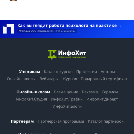
Как выглядит работа психолога на практике
*Реклама. ООО «Психодемия». ИНН 9723032427
Ученикам
Каталог курсов
Профессии
Авторы
Онлайн-школы
Вебинары
Журнал
Подарочный сертификат
Онлайн-школам
Размещение
Реклама
Сервисы
ИнфоХит.Студия
ИнфоХит.Трафик
ИнфоХит.Директ
ИнфоХит.Блоги
Партнерам
Партнерская программа
Каталог партнёрок