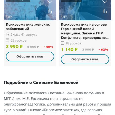
Курс
Курс
Психосоматика женских
Психосоматика на основе
заболеваний
Германской новой
медицины. Законы ГНМ.
2 часа 41 минута
Конфликты, приводящие к
65 уроков
болезням
18 уроков
2 990 ₽
5 000 ₽
– 40%
1 140 ₽
3 000 ₽
– 62%
Оформить заказ
Оформить заказ
Подробнее о Светлане Баженовой
Образование психолога Светлана Баженова получила в
МГПИ им. М.Е. Евсевьева по специальности
олигофренопедагогика. Дополнительно для работы прошла
курс в онлайн-школе «Биопсихосоматика», где освоила