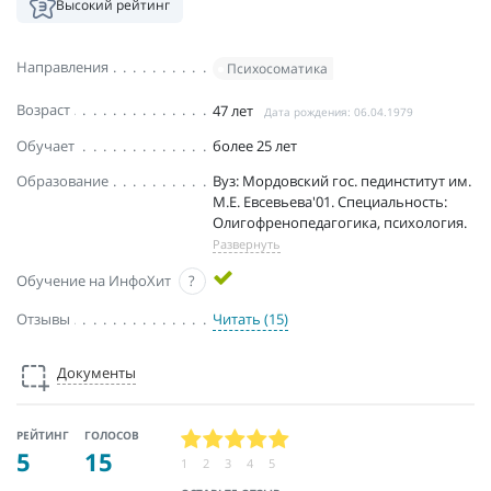
Высокий рейтинг
Направления
Психосоматика
Возраст
47 лет
Дата рождения: 06.04.1979
Обучает
более 25 лет
Образование
Вуз: Мордовский гос. пединститут им.
М.Е. Евсевьева'01. Специальность:
Олигофренопедагогика, психология.
Развернуть
Обучение на ИнфоХит
?
Отзывы
Читать (15)
Документы
РЕЙТИНГ
ГОЛОСОВ
5
15
1
2
3
4
5