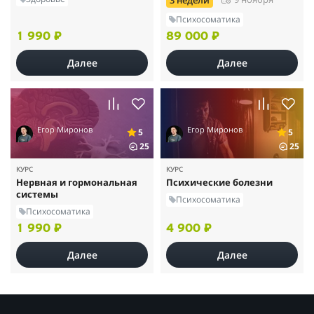
3 недели
Психосоматика
1 990 ₽
89 000 ₽
Далее
Далее
Егор Миронов
Егор Миронов
5
5
25
25
КУРС
КУРС
Нервная и гормональная
Психические болезни
системы
Психосоматика
Психосоматика
1 990 ₽
4 900 ₽
Далее
Далее