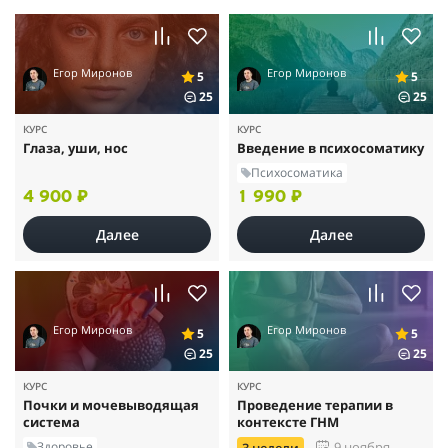
Егор Миронов
Егор Миронов
5
5
25
25
КУРС
КУРС
Глаза, уши, нос
Введение в психосоматику
Психосоматика
4 900 ₽
1 990 ₽
Далее
Далее
Егор Миронов
Егор Миронов
5
5
25
25
КУРС
КУРС
Почки и мочевыводящая
Проведение терапии в
система
контексте ГНМ
Здоровье
9 ноября