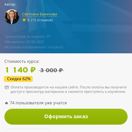
Автор:
Светлана Баженова
5
(15 отзывов)
Просмотров за неделю: 97
Обновлено: 26.08.2025
Источник изображения: Unsplash
Стоимость курса:
1 140 ₽
3 000 ₽
Скидка 62%
Оплата производится на нашем сайте. После оплаты вы получите
доступ к просмотру материала и сможете приступить к изучению.
🔥 74 пользователя уже учатся
Оформить заказ