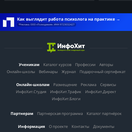
Как выглядит работа психолога на практике
*Реклама. ООО «Психодемия». ИНН 9723032427
Ученикам
Каталог курсов
Профессии
Авторы
Онлайн-школы
Вебинары
Журнал
Подарочный сертификат
Онлайн-школам
Размещение
Реклама
Сервисы
ИнфоХит.Студия
ИнфоХит.Трафик
ИнфоХит.Директ
ИнфоХит.Блоги
Партнерам
Партнерская программа
Каталог партнёрок
Информация
О проекте
Контакты
Документы