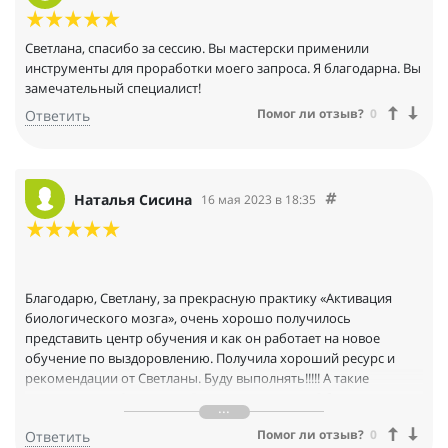
Светлана, спасибо за сессию. Вы мастерски применили
инструменты для проработки моего запроса. Я благодарна. Вы
замечательный специалист!
Помог ли отзыв?
0
Ответить
Наталья Сисина
16 мая 2023 в 18:35
Благодарю, Светлану, за прекрасную практику «Активация
биологического мозга», очень хорошо получилось
представить центр обучения и как он работает на новое
обучение по выздоровлению. Получила хороший ресурс и
рекомендации от Светланы. Буду выполнять!!!!! А такие
практики как: «2 экрана», «Ресурсное место», «Объятия
бабочки» и«300 желаний» помогли наполниться внутренними
Помог ли отзыв?
0
Ответить
ресурсами. Благодарю!