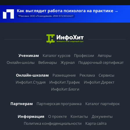
Как выглядит работа психолога на практике
*Реклама. ООО «Психодемия». ИНН 9723032427
Ученикам
Каталог курсов
Профессии
Авторы
Онлайн-школы
Вебинары
Журнал
Подарочный сертификат
Онлайн-школам
Размещение
Реклама
Сервисы
ИнфоХит.Студия
ИнфоХит.Трафик
ИнфоХит.Директ
ИнфоХит.Блоги
Партнерам
Партнерская программа
Каталог партнёрок
Информация
О проекте
Контакты
Документы
Политика конфиденциальности
Карта сайта