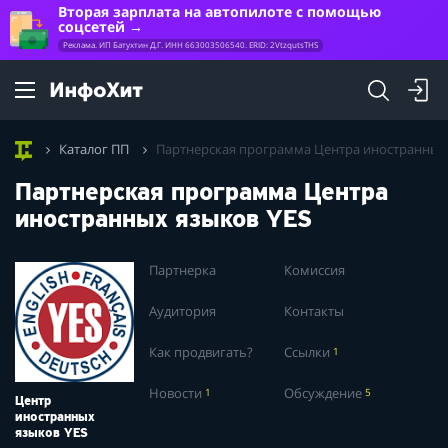
Вторая зарплата на автопилоте с помощью
соцсетей
Реклама. ИП Батухтин Д.Г. ИНН 663003506540. ERID: 2VtzqutsTHS
Каталог ПП
Партнерская программа Центра иностранных 
Партнерская программа Центра
иностранных языков YES
Партнерка
Комиссия
Аудитория
Контакты
Как продвигать?
Ссылки
1
Новости
1
Обсуждение
5
Центр
иностранных
языков YES