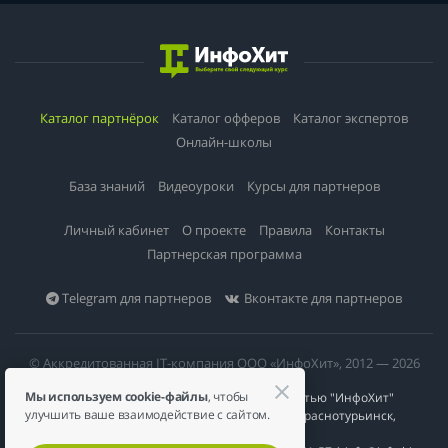
Каталог партнёрок
Каталог офферов
Каталог экспертов
Онлайн-школы
База знаний
Видеоуроки
Курсы для партнеров
Личный кабинет
О проекте
Правила
Контакты
Партнерская программа
Telegram для партнеров
Вконтакте для партнеров
© Аккредитованная IT-компания ООО «ИнфоХит», 2012 — 2026
Мы используем cookie-файлы
, чтобы
Общество с ограниченной ответственностью "ИнфоХит"
улучшить ваше взаимодействие с сайтом.
624446, Россия, Свердловская область, г. Краснотурьинск,
ул Урожайная, д. 3