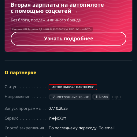
Вторая зарплата на автопилоте
с помощью соцсетей
Без блога, продаж и личного бренда
Реклама. ИП Батухтин Д.Г. ИНН 663003506540. ERID: 2VtzquvMSZn
Узнать подробнее
О партнерке
Статус
АВТОР ЗАКРЫЛ ПАРТНЁРКУ
Направления
Иностранные языки
Школа
Еще 1
Запуск программы
07.10.2025
Сервис
ИнфоХит
Способ закрепления
По последнему переходу, По email