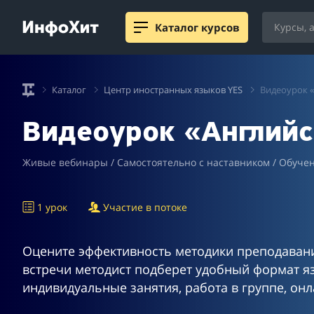
Каталог курсов
Каталог
Центр иностранных языков YES
Видеоурок 
Видеоурок «Английс
Живые вебинары / Самостоятельно с наставником / Обучен
1 урок
Участие в потоке
Оцените эффективность методики преподавани
встречи методист подберет удобный формат я
индивидуальные занятия, работа в группе, онл