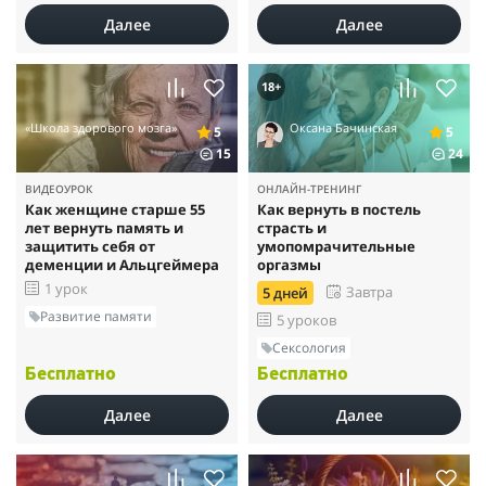
Далее
Далее
18+
«Школа здорового мозга»
Оксана Бачинская
5
5
15
24
ВИДЕОУРОК
ОНЛАЙН-ТРЕНИНГ
Как женщине старше 55
Как вернуть в постель
лет вернуть память и
страсть и
защитить себя от
умопомрачительные
деменции и Альцгеймера
оргазмы
1 урок
Завтра
5 дней
Развитие памяти
5 уроков
Сексология
Бесплатно
Бесплатно
Далее
Далее