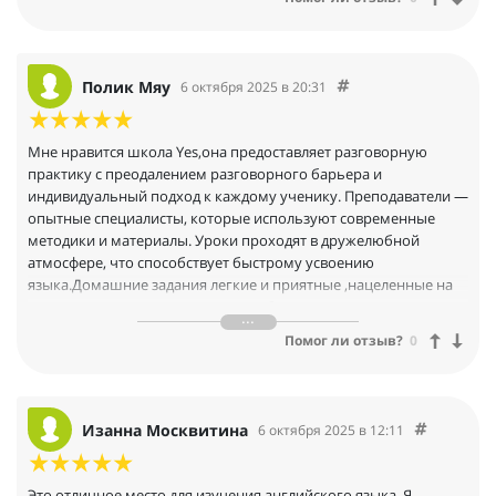
мотивировать и поддерживать интерес к изучению языка. С
нетерпением жду каждого нашего занятия, ведь они не только
полезны, но и вдохновляют на новые достижения!
Полик Мяу
6 октября 2025 в 20:31
Мне нравится школа Yes,она предоставляет разговорную
практику с преодалением разговорного барьера и
индивидуальный подход к каждому ученику. Преподаватели —
опытные специалисты, которые используют современные
методики и материалы. Уроки проходят в дружелюбной
атмосфере, что способствует быстрому усвоению
языка.Домашние задания легкие и приятные ,нацеленные на
закрепление материала,никто особо не грузит ,педагоги все
понимающие . Еще и добираться легко-от метро 5 минут.
Помог ли отзыв?
0
Изанна Москвитина
6 октября 2025 в 12:11
Это отличное место для изучения английского языка. Я