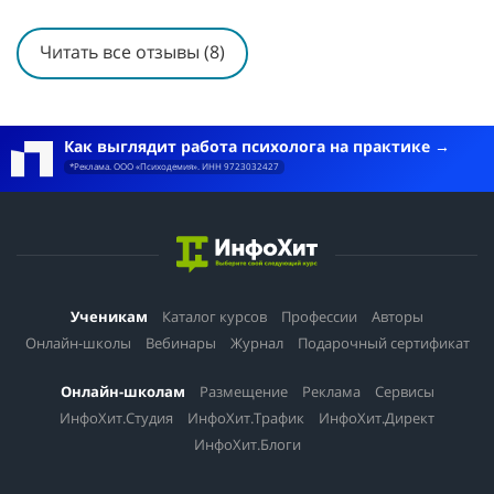
Читать все отзывы (8)
Как выглядит работа психолога на практике
*Реклама. ООО «Психодемия». ИНН 9723032427
Ученикам
Каталог курсов
Профессии
Авторы
Онлайн-школы
Вебинары
Журнал
Подарочный сертификат
Онлайн-школам
Размещение
Реклама
Сервисы
ИнфоХит.Студия
ИнфоХит.Трафик
ИнфоХит.Директ
ИнфоХит.Блоги