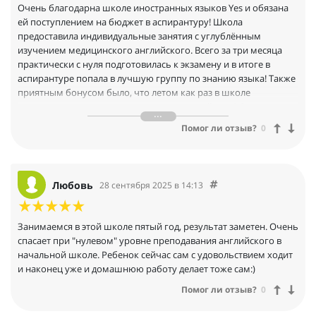
Очень благодарна школе иностранных языков Yes и обязана
ей поступлением на бюджет в аспирантуру! Школа
предоставила индивидуальные занятия с углублённым
изучением медицинского английского. Всего за три месяца
практически с нуля подготовилась к экзамену и в итоге в
аспирантуре попала в лучшую группу по знанию языка! Также
приятным бонусом было, что летом как раз в школе
проходила выгодная акция на интенсивный курс) Отдельное
спасибо преподавателю Александру, который делал занятия не
Помог ли отзыв?
0
только информативными, но и весёлыми и интересными, да и
в целом занятия проходили в дружеской атмосфере
Любовь
28 сентября 2025 в 14:13
Занимаемся в этой школе пятый год, результат заметен. Очень
спасает при "нулевом" уровне преподавания английского в
начальной школе. Ребенок сейчас сам с удовольствием ходит
и наконец уже и домашнюю работу делает тоже сам:)
Помог ли отзыв?
0