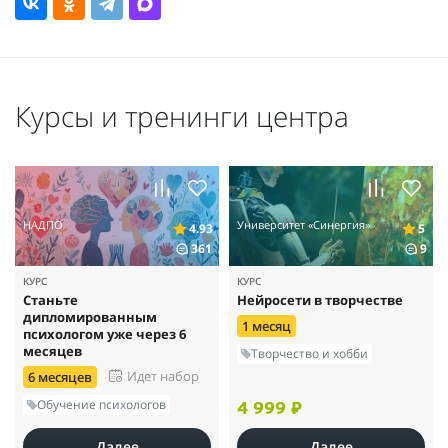
Курсы и тренинги центра
НАДПО
Университет «Синергия»
4.93
5
361
9
КУРС
КУРС
Станьте
Нейросети в творчестве
дипломированным
1 месяц
психологом уже через 6
месяцев
Творчество и хобби
Идет набор
6 месяцев
Обучение психологов
4 999 ₽
Далее
Далее