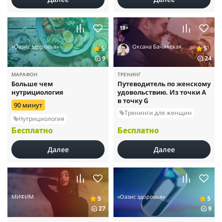
18+
«Оазис здоровья»
Оксана Бачинская
5
5
9
24
МАРАФОН
ТРЕНИНГ
Больше чем
Путеводитель по женскому
нутрициология
удовольствию. Из точки А
в точку G
90 минут
Тренинги для женщин
Нутрициология
Бесплатно
Бесплатно
Далее
Далее
МИФИМ
«Оазис здоровья»
5
5
27
9