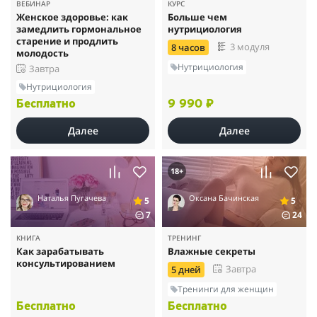
ВЕБИНАР
КУРС
Женское здоровье: как
Больше чем
замедлить гормональное
нутрициология
старение и продлить
3 модуля
8 часов
молодость
Нутрициология
Завтра
Нутрициология
Бесплатно
9 990 ₽
Далее
Далее
18+
Наталья Пугачева
Оксана Бачинская
5
5
7
24
КНИГА
ТРЕНИНГ
Как зарабатывать
Влажные секреты
консультированием
Завтра
5 дней
Тренинги для женщин
Бесплатно
Бесплатно