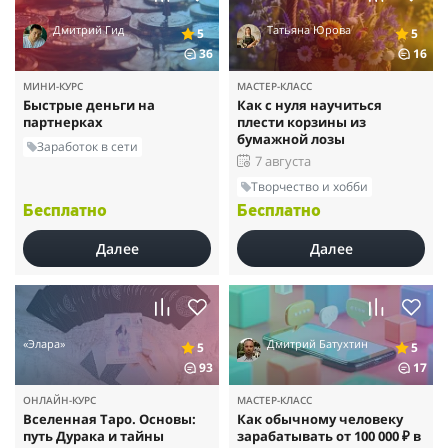
Дмитрий Гид
Татьяна Юрова
5
5
36
16
МИНИ-КУРС
МАСТЕР-КЛАСС
Быстрые деньги на
Как с нуля научиться
партнерках
плести корзины из
бумажной лозы
Заработок в сети
7 августа
Творчество и хобби
Бесплатно
Бесплатно
Далее
Далее
«Элара»
Дмитрий Батухтин
5
5
93
17
ОНЛАЙН-КУРС
МАСТЕР-КЛАСС
Вселенная Таро. Основы:
Как обычному человеку
путь Дурака и тайны
зарабатывать от 100 000 ₽ в