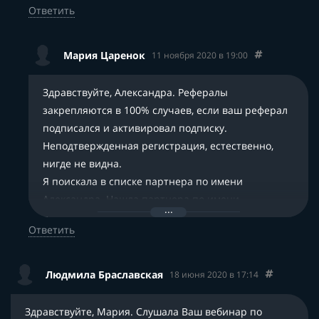
Ответить
Мария Царенок
11 ноября 2020 в 19:00
Здравствуйте, Александра. Рефералы
закрепляются в 100% случаев, если ваш реферал
подписался и активировал подписку.
Неподтвержденная регистрация, естественно,
нигде не видна.
Я поискала в списке партнера по имени
Александра. Нашла партнера по имени
Aleksandra Vlasova. Вы это или нет, не знаю.
Этот
Ответить
человек зарегистрировался партнером
21.10.2020. Подписка не активирована. Но в
списке партнеров присутствует.
Людмила Браславская
18 июня 2020 в 17:14
За этим партнером числится 3 перехода по
партнерской ссылке — 2 перехода 21.10.2020 и 1
Здравствуйте, Мария. Слушала Ваш вебинар по