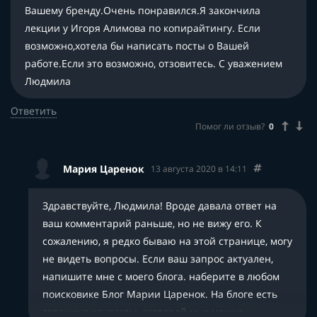
переход — 09.11.2020. Регистраций и,
Вашему бренду.Очень понравился.Я закончила
соответственно, рефералов, нет.
лекции у Игоря Алимова по копирайтингу. Если
Если это не ваши данные, вы зарегистрированы в
возможно,хотела бы написать посты о Вашей
партнерской программе под другим именем,
работе.Если это возможно, отзовитесь. С уважением
напишите мне, проверим ваши актуальные
Людмила
данные.
Ответить
Помог ли отзыв?
0
Мария Царенок
13 августа 2020 в 14:11
Здравствуйте, Людмила! Вроде давала ответ на
ваш комментарий раньше, но не вижу его. К
сожалению, я редко бываю на этой странице, могу
не видеть вопросы. Если ваш запрос актуален,
напишите мне с моего блога. наберите в любом
поисковике Блог Марии Царенок. На блоге есть
страница контакты, скоторой мне можно