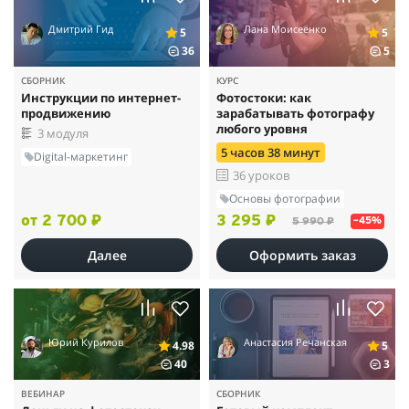
Дмитрий Гид
Лана Моисеенко
5
5
36
5
СБОРНИК
КУРС
Инструкции по интернет-
Фотостоки: как
продвижению
зарабатывать фотографу
любого уровня
3 модуля
5 часов 38 минут
Digital-маркетинг
36 уроков
Основы фотографии
от 2 700 ₽
3 295 ₽
5 990 ₽
–45%
Далее
Оформить заказ
Юрий Курилов
Анастасия Речанская
4.98
5
40
3
ВЕБИНАР
СБОРНИК