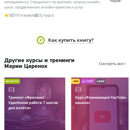
менеджменту. Специалист по рекламе, запуску онлайн-
школ, продвижению онлайн-проектов и услуг.
5
10 отзывов
32 курса
Как купить книгу?
Другие курсы и тренинги
Смотреть все
Марии Царенок
БЕСПЛАТНО
– 49%
от 1 770 ₽
3 470 ₽
Тренинг «Фриланс/
Курс «Реанимация YouTube-
Удалённая работа: 7 шагов
канала»
для взлёта»