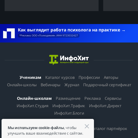
Как выглядит работа психолога на практике
*Реклама. ООО «Психодемия». ИНН 9723032427
Ученикам
Каталог курсов
Профессии
Авторы
Онлайн-школы
Вебинары
Журнал
Подарочный сертификат
Онлайн-школам
Размещение
Реклама
Сервисы
ИнфоХит.Студия
ИнфоХит.Трафик
ИнфоХит.Директ
ИнфоХит.Блоги
Мы используем cookie-файлы
, чтобы
Партнерам
Партнерская программа
Каталог партнёрок
улучшить ваше взаимодействие с сайтом.