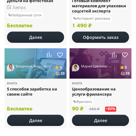
Деньги на фотостоках
Готовый комплект
материалов для упаковки
Завтра
соцсетей эксперта
Нейронные сети
Интернет-реклама
Бесплатно
1 490 ₽
Далее
Оформить заказ
Владимир Фирсов
Мария Царенок
5
5
20
10
КНИГА
КНИГА
5 способов заработка на
Ценообразование на
своем сайте
услуги фрилансера
Фриланс
Бесплатно
90 ₽
490 ₽
–82%
Далее
Далее