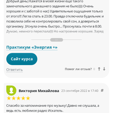
Добрый день) Кажется в моей жизни еще такого
замечательного домашнего задания не было)))) Очень
хорошее и с заботой о нас) Удивительные ощущения только
от этого!!! Легла спать в 23.00. Правда отключила будильник и
позволила себе не контролировать свой сон, а довериться
организму. )Уснула очень быстро... Проснулась почти в 8.00.
Думаю, немного переспала))) Но настроение хорошее. Заряд
энергии получше.
Еще раз благодарю за столь необычное задание!!! ооочень
приятноеН!К запись в чек листе внесла)
Практикум «Энергия +»
Хорошего дня)
Сайт курса
Помог ли отзыв?
0
Ответить
Виктория Михайлова
23 сентября 2022 в 17:40
Спасибо за напоминание про музыку! Давно не слушала, а
ведь есть любимое радио Искатель.