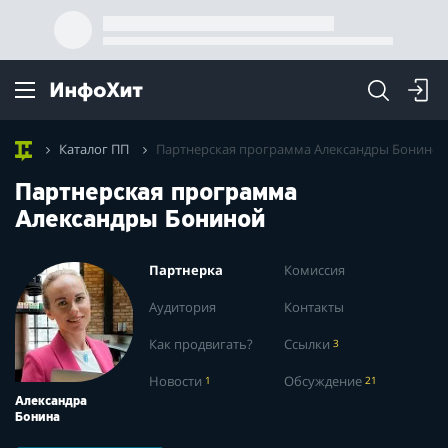
Каталог ПП
Партнерская программа Александры Бониной
Партнерская программа
Александры Бониной
Партнерка
Комиссия
Аудитория
Контакты
Как продвигать?
Ссылки
3
Новости
1
Обсуждение
21
Александра
Бонина