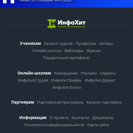
*Реклама. ООО «Психодемия». ИНН 9723032427
Ученикам
Каталог курсов
Профессии
Авторы
Онлайн-школы
Вебинары
Журнал
Подарочный сертификат
Онлайн-школам
Размещение
Реклама
Сервисы
ИнфоХит.Студия
ИнфоХит.Трафик
ИнфоХит.Директ
ИнфоХит.Блоги
Партнерам
Партнерская программа
Каталог партнёрок
Информация
О проекте
Контакты
Документы
Политика конфиденциальности
Карта сайта