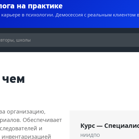
лога на практике
о карьере в психологии. Демосессия с реальным клиентом 
 чем
за организацию,
ериалов. Обеспечивает
Курс — Специалис
сследователей и
НИИДПО
я инвентаризацией