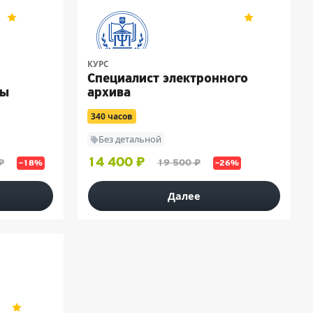
5
200
5
5
КУРС
Специалист электронного
вы
архива
340 часов
Без детальной
14 400 ₽
₽
19 500 ₽
–18%
–26%
Далее
5
22