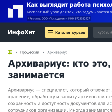
Как выглядит работа психо
Бесплатный урок для тех, кто задумывается 
*Реклама. ООО «Психодемия». ИНН 9723032427
Каталог курсов
Профессии
Архивариус
Архивариус: кто это,
занимается
Архивариус — специалист, который отвечает 
хранение, обработку и защиту архивных мат
сохранность и доступность документов для и
сотрудников организации. Иногда занимаетс