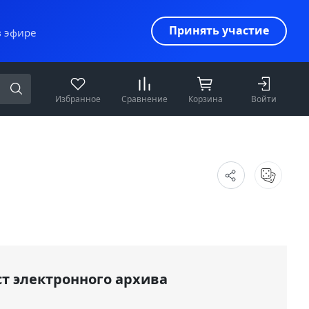
Принять участие
в эфире
Избранное
Сравнение
Корзина
Войти
т электронного архива