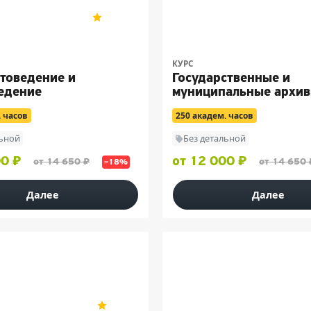
НЦПО
5
200
КУРС
товедение и
Государственные и
едение
муниципальные архи
. часов
250 академ. часов
льной
Без детальной
00 ₽
от 12 000 ₽
от 14 650 ₽
от 14 650 
–18%
Далее
Далее
нтр «Профессия»
Учебный центр «Профессия»
5
22