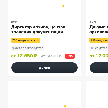
НЦПО
НЦПО
5
200
КУРС
КУРС
Директор архива, центра
Докумен
хранения документации
архивов
250 академ. часов
250 академ
Делопроизводство
Без дета
от 12 650 ₽
от 12 0
от 14 500 ₽
–13%
Далее
НСПК
Учебный це
5
35