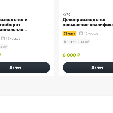
КУРС
изводство и
Делопроизводство
тооборот
повышение квалифик
иональная
72 часа
15 уроков
отовка (256 час.)
19 уроков
Без детальной
льной
₽
6 000 ₽
Далее
Далее