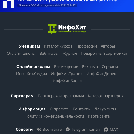
*Реклама. ООО «Психодемия». ИНН 9723032427
Ученикам
Каталог курсов
Профессии
Авторы
Онлайн-школы
Вебинары
Журнал
Подарочный сертификат
Онлайн-школам
Размещение
Реклама
Сервисы
ИнфоХит.Студия
ИнфоХит.Трафик
ИнфоХит.Директ
ИнфоХит.Блоги
Партнерам
Партнерская программа
Каталог партнёрок
Информация
О проекте
Контакты
Документы
Политика конфиденциальности
Карта сайта
Соцсети
Вконтакте
Telegram-канал
MAX