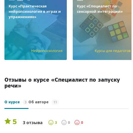
Курс «Практическая
Курс «Специалист по
нейропсихология в играх и
сенсорной интеграции»
упражнениях»
Нейропсихология
Курсы для педагогов
Отзывы о курсе «Специалист по запуску
речи»
3
11
О курсе
Об авторе
5
3 отзыва
3
0
0