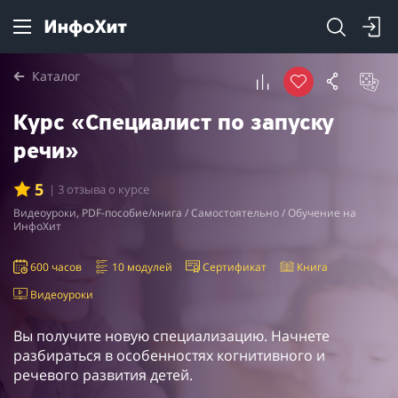
Каталог
Курс «Специалист по запуску
речи»
5
| 3 отзыва о курсе
Видеоуроки, PDF-пособие/книга / Самостоятельно / Обучение на
ИнфоХит
600 часов
10 модулей
Сертификат
Книга
Видеоуроки
Вы получите новую специализацию. Начнете
разбираться в особенностях когнитивного и
речевого развития детей.