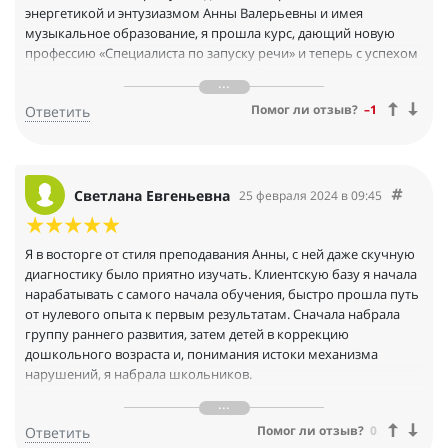
энергетикой и энтузиазмом Анны Валерьевны и имея
музыкальное образование, я прошла курс, дающий новую
профессию «Специалиста по запуску речи» и теперь с успехом
активирую речь в своем частном кабинете, всем
обратившимся детям! Однозначно методика Анны
Помог ли отзыв?
–1
Ответить
Валерьевны уникальна и бесспорно эффективна!!!!! А ещё
универсальна!!!! Если вы еще думаете надо или нет, стоит или
не стоит, то ДА, она того стоит. Если вы хотите, чтобы ваши
дети радовались результату, если вы хотите сами быть
успешным и востребованным специалистом , то не
Светлана Евгеньевна
25 февраля 2024 в 09:45
сомневайтесь. Вы идете в правильном направлении!!!
Я в восторге от стиля преподавания Анны, с ней даже скучную
диагностику было приятно изучать. Клиентскую базу я начала
нарабатывать с самого начала обучения, быстро прошла путь
от нулевого опыта к первым результатам. Сначала набрала
группу раннего развития, затем детей в коррекцию
дошкольного возраста и, понимания истоки механизма
нарушений, я набрала школьников.
А еще это глоток свежего воздуха в сравнении с «совковым»
образованием и набором теории на других курсах. Но
Помог ли отзыв?
0
Ответить
помните, что это учеба, а не волшебная таблетка. Без труда...