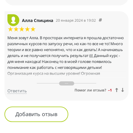
дальше сами знаете.
Алла Спицина
20 января 2024 в 19:02
Меня зовут Алла. В просторах интернета я прошла достаточно
различных курсов по запуску речи, но как-то все не то! Много
теории и все равно непонятно, что и как делать! А начинаешь
делать и не получается получить результат ((( Данный курс -
для меня находка! Наконец-то в моей голове появилось
понимание как работать с неговорящими детьми!
Организация курса на высшем уровне! Огромная
благодарность А.Ильинской за то, что делится своим
многолетним опытом! Подробные разборы домашних
Помог ли отзыв?
–1
Ответить
заданий, подробные ответы на различные вопросы,четкая
структура - «разложили» всю теорию курса в голове по
полочкам!!!))) Обучение на курсе «Специалист по запуску речи»
от А.Ильинской- это то, что нужно специалисту, работающему
Добавить отзыв
с детьми- молчунами. 2 месяца обучения на курсе прошли
быстро и очень увлекательно: структурированный материал,
множество видео, четкая и доступная подача материала,
онлайн встречи по каждому уроку с подробный разбором