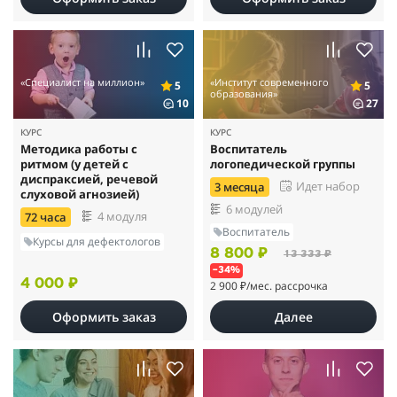
«Специалист на миллион»
«Институт современного
5
5
образования»
10
27
КУРС
КУРС
Методика работы с
Воспитатель
ритмом (у детей с
логопедической группы
диспраксией, речевой
Идет набор
3 месяца
слуховой агнозией)
6 модулей
4 модуля
72 часа
Воспитатель
Курсы для дефектологов
8 800 ₽
13 333 ₽
–34%
4 000 ₽
2 900 ₽
/мес. рассрочка
Оформить заказ
Далее