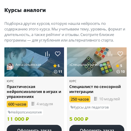
материала. Искренне благодарю и желаю процветания!
Курсы аналоги
Подборка других курсов, которую нашла нейросеть по
содержанию этого курса. Мы учитываем тему, уровень, формат и
длительность, а также рейтинг и отзывы. Смотрите близкие
программы — для углубления или альтернативного старта.
Анна Ильинская
«Специалист на миллион»
5
5
11
10
КУРС
КУРС
Практическая
Специалист по сенсорной
нейропсихология в играх и
интеграции
упражнениях
10 модулей
250 часов
4 модуля
600 часов
Курсы для педагогов
Нейропсихология
11 000 ₽
5 000 ₽
Оформить заказ
Оформить заказ