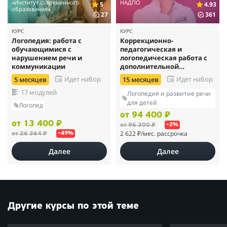
«Институт современного
НАДПО
5
4.93
образования»
27
361
КУРС
КУРС
Логопедия: работа с
Коррекционно-
обучающимися с
педагогическая и
нарушением речи и
логопедическая работа с
коммуникации
дополнительной
специализацией в области
Идет набор
Идет набор
5 месяцев
15 месяцев
нейропсихологии
17 модулей
Логопедия и развитие речи
для детей
Логопед
от 94 400 ₽
от 13 400 ₽
от 96 300 ₽
–2%
2 622 ₽
/мес. рассрочка
от 26 364 ₽
–49%
Далее
Далее
Другие курсы по этой теме