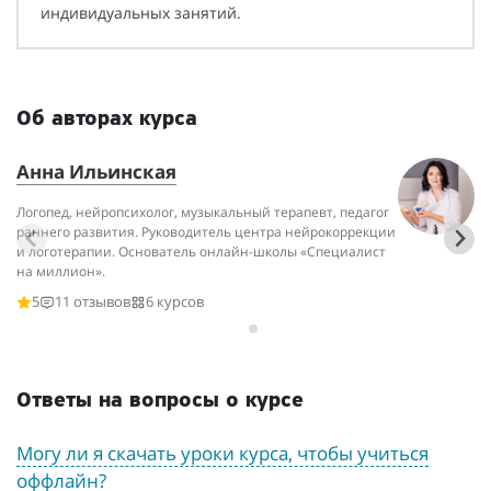
индивидуальных занятий.
Об авторах курса
Анна Ильинская
«
И
Логопед, нейропсихолог, музыкальный терапевт, педагог
раннего развития. Руководитель центра нейрокоррекции
Он
и логотерапии. Основатель онлайн-школы «Специалист
сп
на миллион».
де
5
11 отзывов
6 курсов
Ответы на вопросы о курсе
Могу ли я скачать уроки курса, чтобы учиться
оффлайн?