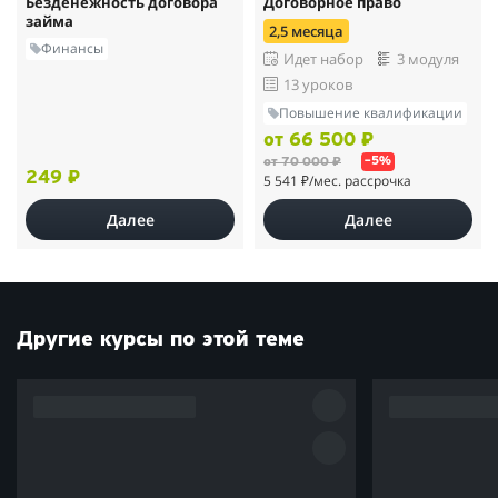
Безденежность договора
Договорное право
займа
2,5 месяца
Финансы
Идет набор
3 модуля
13 уроков
Повышение квалификации
от 66 500 ₽
от 70 000 ₽
–5%
249 ₽
5 541 ₽
/мес. рассрочка
Далее
Далее
Другие курсы по этой теме