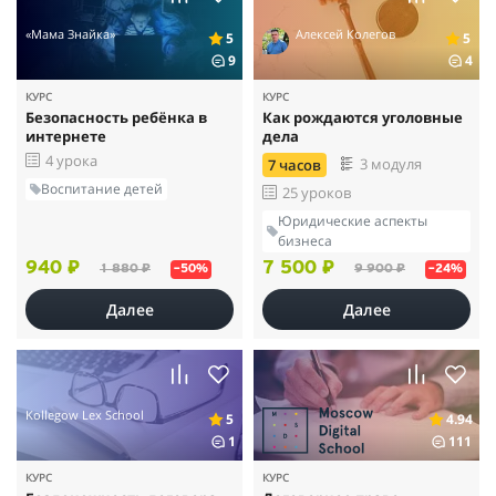
«Мама Знайка»
Алексей Колегов
5
5
9
4
КУРС
КУРС
Безопасность ребёнка в
Как рождаются уголовные
интернете
дела
4 урока
3 модуля
7 часов
Воспитание детей
25 уроков
Юридические аспекты
бизнеса
940 ₽
7 500 ₽
1 880 ₽
9 900 ₽
–50%
–24%
Далее
Далее
Kollegow Lex School
5
4.94
1
111
КУРС
КУРС