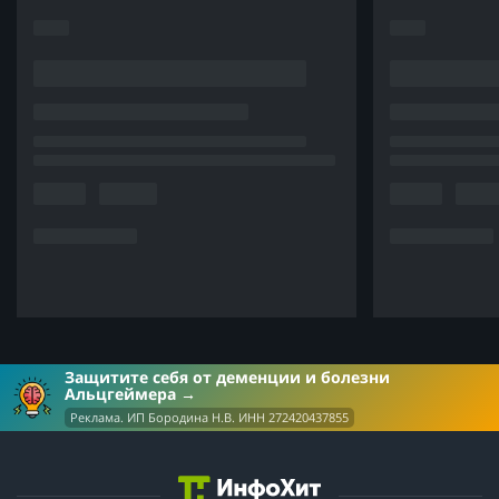
Защитите себя от деменции и болезни
Альцгеймера
Реклама. ИП Бородина Н.В. ИНН 272420437855