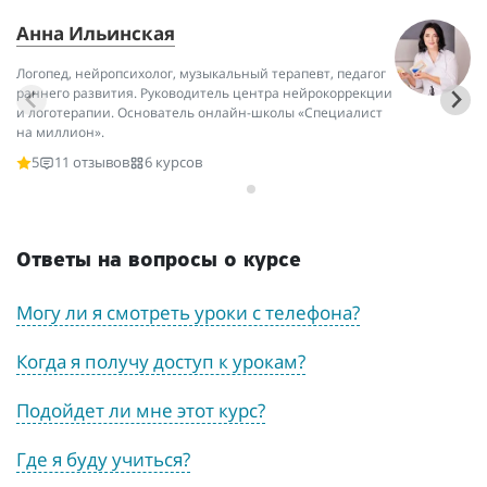
Анна Ильинская
«
И
Логопед, нейропсихолог, музыкальный терапевт, педагог
раннего развития. Руководитель центра нейрокоррекции
Он
и логотерапии. Основатель онлайн-школы «Специалист
сп
на миллион».
де
5
11 отзывов
6 курсов
Ответы на вопросы о курсе
Могу ли я смотреть уроки с телефона?
Когда я получу доступ к урокам?
Подойдет ли мне этот курс?
Где я буду учиться?