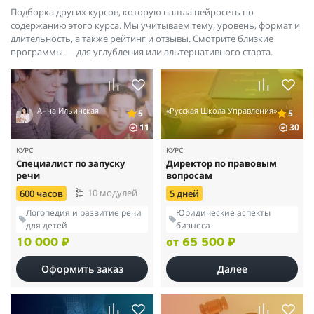
Подборка других курсов, которую нашла нейросеть по
содержанию этого курса. Мы учитываем тему, уровень, формат и
длительность, а также рейтинг и отзывы. Смотрите близкие
программы — для углубления или альтернативного старта.
Анна Ильинская
«Русская Школа Управления»
5
5
11
30
КУРС
КУРС
Специалист по запуску
Директор по правовым
речи
вопросам
10 модулей
600 часов
5 дней
Логопедия и развитие речи
Юридические аспекты
для детей
бизнеса
10 000 ₽
от 65 500 ₽
Оформить заказ
Далее