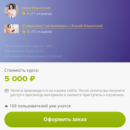
Анна Ильинская
5
(11 отзывов)
«Специалист на миллион» с Анной Ильинской
5
(10 отзывов)
Просмотров за неделю: 263
Обновлено: 16.03.2024
Источник изображения: Unsplash
Стоимость курса:
5 000 ₽
Оплата производится на нашем сайте. После оплаты вы получите
доступ к просмотру материала и сможете приступить к изучению.
🔥 169 пользователей уже учатся
Оформить заказ