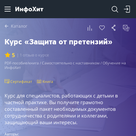
Каталог
Курс «Защита от претензий»
5
| 1 отзыв о курсе
PDF-пособие/книга / Самостоятельно с наставником / Обучение на
ИнфоХит
Сертификат
Книга
Курс для специалистов, работающих с детьми в
частной практике. Вы получите грамотно
составленный пакет необходимых документов
сотрудничества с родителями и коллегами,
защищающий ваши интересы.
Авторы: