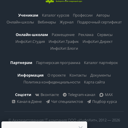
Ученикам
Каталог курсов
Профессии
Авторы
Онлайн-школы
Вебинары
Журнал
Подарочный сертификат
Онлайн-школам
Размещение
Реклама
Сервисы
ИнфоХит.Студия
ИнфоХит.Трафик
ИнфоХит.Директ
ИнфоХит.Блоги
Партнерам
Партнерская программа
Каталог партнёрок
Информация
О проекте
Контакты
Документы
Политика конфиденциальности
Карта сайта
Соцсети
Вконтакте
Telegram-канал
MAX
Канал в Дзене
Чат специалистов
Подбор курса
© Аккредитованная IT-компания ООО «ИнфоХит», 2012 — 2026