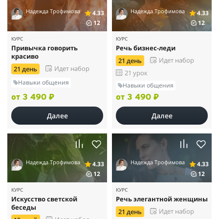
Надежда Трофимова
Надежда Трофимова
4.33
4.33
12
12
КУРС
КУРС
Привычка говорить
Речь бизнес-леди
красиво
Идет набор
21 день
Идет набор
21 день
21 урок
Навыки общения
Навыки общения
от 3 490 ₽
от 3 490 ₽
Далее
Далее
Надежда Трофимова
Надежда Трофимова
4.33
4.33
12
12
КУРС
КУРС
Искусство светской
Речь элегантной женщины
беседы
Идет набор
21 день