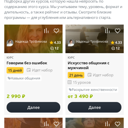
Подборка других курсов, которую нашла нейросеть по
содержанию этого курса. Мы учитываем тему, уровень, формат и
длительность, а также рейтинг и отзывы. Смотрите близкие
программы — для углубления или альтернативного старта.
Надежда Трофимова
Надежда Трофимова
4.33
4.33
12
12
КУРС
КУРС
Говорим без ошибок
Искусство общения с
мужчиной
Идет набор
15 дней
Идет набор
21 день
Навыки общения
15 уроков
Раскрытие женственности
2 990 ₽
от 3 490 ₽
Далее
Далее