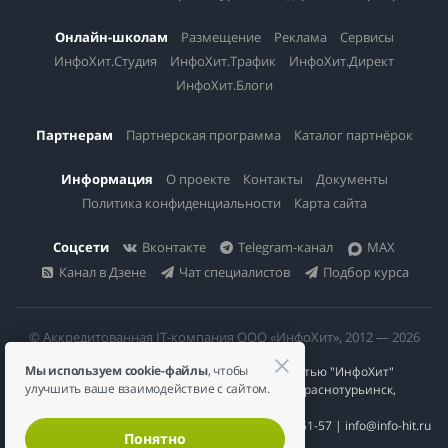
Онлайн-школам
Размещение
Реклама
Сервисы
ИнфоХит.Студия
ИнфоХит.Трафик
ИнфоХит.Директ
ИнфоХит.Блоги
Партнерам
Партнерская программа
Каталог партнёрок
Информация
О проекте
Контакты
Документы
Политика конфиденциальности
Карта сайта
Соцсети
Вконтакте
Telegram-канал
MAX
Канал в Дзене
Чат специалистов
Подбор курса
© Аккредитованная IT-компания ООО «ИнфоХит», 2012 — 2026
Мы используем cookie-файлы
, чтобы
Общество с ограниченной ответственностью "ИнфоХит"
улучшить ваше взаимодействие с сайтом.
624446, Россия, Свердловская область, г. Краснотурьинск,
ул Урожайная, д. 3
ИНН 6617023200 | КПП 661701001 | +7 984 888-51-57 | info@info-hit.ru
Понятно