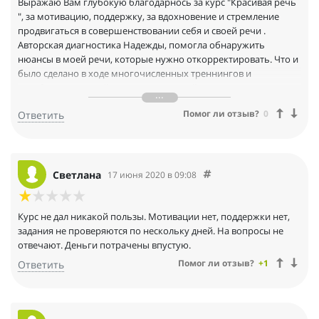
Выражаю Вам глубокую благодарнось за курс "Красивая речь
", за мотивацию, поддержку, за вдохновение и стремление
продвигаться в совершенствовании себя и своей речи .
Авторская диагностика Надежды, помогла обнаружить
нюансы в моей речи, которые нужно откорректировать. Что и
было сделано в ходе многочисленных треннингов и
отработанных мной домашних заданий .
Я уже вижу первые результаты и это стмулирует на
Помог ли отзыв?
0
Ответить
дальнейшее развитие!
Желаю вам, Надежда, успеха и процветания!
Светлана
17 июня 2020 в 09:08
Курс не дал никакой пользы. Мотивации нет, поддержки нет,
задания не проверяются по нескольку дней. На вопросы не
отвечают. Деньги потрачены впустую.
Помог ли отзыв?
+1
Ответить