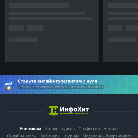
Станьте онлайн-турагентом с нуля
*Реклама. ИП Морозенко А.С. ИНН 027612084468. ERID: 2Vtzqxb6Sh8
Ученикам
Каталог курсов
Профессии
Авторы
Онлайн-школы
Вебинары
Журнал
Подарочный сертификат