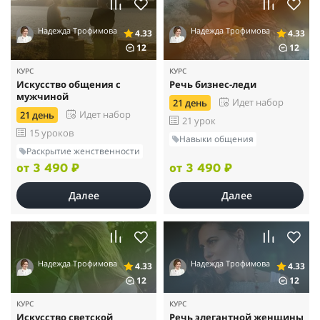
Надежда Трофимова
Надежда Трофимова
4.33
4.33
12
12
КУРС
КУРС
Искусство общения с
Речь бизнес-леди
мужчиной
Идет набор
21 день
Идет набор
21 день
21 урок
15 уроков
Навыки общения
Раскрытие женственности
от 3 490 ₽
от 3 490 ₽
Далее
Далее
Надежда Трофимова
Надежда Трофимова
4.33
4.33
12
12
КУРС
КУРС
Искусство светской
Речь элегантной женщины