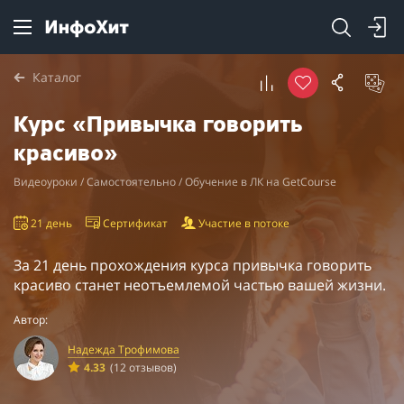
Каталог
Курс «Привычка говорить
красиво»
Видеоуроки / Самостоятельно / Обучение в ЛК на GetCourse
21 день
Сертификат
Участие в потоке
За 21 день прохождения курса привычка говорить
красиво станет неотъемлемой частью вашей жизни.
Автор:
Надежда Трофимова
4.33
(12 отзывов)