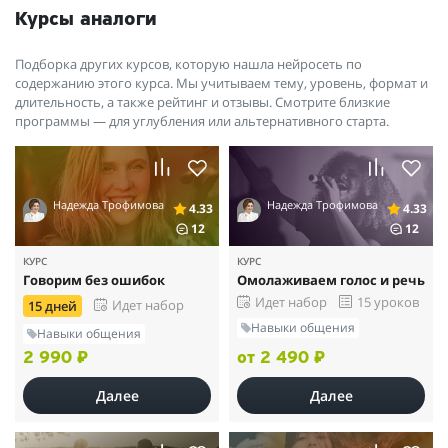
Курсы аналоги
Подборка других курсов, которую нашла нейросеть по
содержанию этого курса. Мы учитываем тему, уровень, формат и
длительность, а также рейтинг и отзывы. Смотрите близкие
программы — для углубления или альтернативного старта.
Надежда Трофимова
Надежда Трофимова
4.33
4.33
12
12
КУРС
КУРС
Говорим без ошибок
Омолаживаем голос и речь
Идет набор
15 уроков
Идет набор
15 дней
Навыки общения
Навыки общения
2 990 ₽
от 2 490 ₽
Далее
Далее