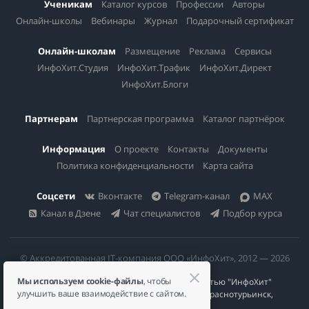
Ученикам
Каталог курсов
Профессии
Авторы
Онлайн-школы
Вебинары
Журнал
Подарочный сертификат
Онлайн-школам
Размещение
Реклама
Сервисы
ИнфоХит.Студия
ИнфоХит.Трафик
ИнфоХит.Директ
ИнфоХит.Блоги
Партнерам
Партнерская программа
Каталог партнёрок
Информация
О проекте
Контакты
Документы
Политика конфиденциальности
Карта сайта
Соцсети
Вконтакте
Telegram-канал
MAX
Канал в Дзене
Чат специалистов
Подбор курса
© Аккредитованная IT-компания ООО «ИнфоХит», 2012 — 2026
Мы используем cookie-файлы
, чтобы
Общество с ограниченной ответственностью "ИнфоХит"
улучшить ваше взаимодействие с сайтом.
624446, Россия, Свердловская область, г. Краснотурьинск,
ул Урожайная, д. 3