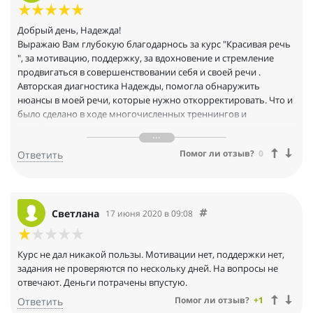
Добрый день, Надежда!
Выражаю Вам глубокую благодарнось за курс "Красивая речь
", за мотивацию, поддержку, за вдохновение и стремление
продвигаться в совершенствовании себя и своей речи .
Авторская диагностика Надежды, помогла обнаружить
нюансы в моей речи, которые нужно откорректировать. Что и
было сделано в ходе многочисленных треннингов и
отработанных мной домашних заданий .
Я уже вижу первые результаты и это стмулирует на
Помог ли отзыв?
0
Ответить
дальнейшее развитие!
Желаю вам, Надежда, успеха и процветания!
Светлана
17 июня 2020 в 09:08
Курс не дал никакой пользы. Мотивации нет, поддержки нет,
задания не проверяются по нескольку дней. На вопросы не
отвечают. Деньги потрачены впустую.
Помог ли отзыв?
+1
Ответить