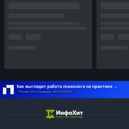
Как выглядит работа психолога на практике
*Реклама. ООО «Психодемия». ИНН 9723032427