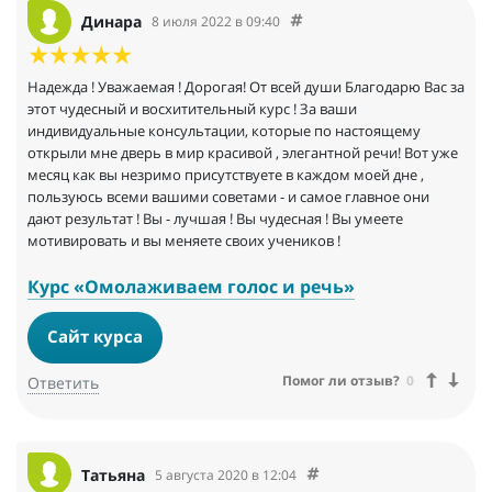
Динара
8 июля 2022 в 09:40
Надежда ! Уважаемая ! Дорогая! От всей души Благодарю Вас за
этот чудесный и восхитительный курс ! За ваши
индивидуальные консультации, которые по настоящему
открыли мне дверь в мир красивой , элегантной речи! Вот уже
месяц как вы незримо присутствуете в каждом моей дне ,
пользуюсь всеми вашими советами - и самое главное они
дают результат ! Вы - лучшая ! Вы чудесная ! Вы умеете
мотивировать и вы меняете своих учеников !
Курс «Омолаживаем голос и речь»
Сайт курса
Помог ли отзыв?
0
Ответить
Татьяна
5 августа 2020 в 12:04