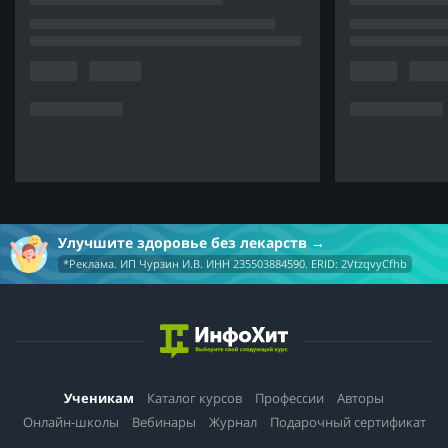
Улучшите здоровье без лекарств
*Реклама. ИП Чурзин И.В. ИНН 235503884590. ERID: 2VtzqvyCfhb
Ученикам
Каталог курсов
Профессии
Авторы
Онлайн-школы
Вебинары
Журнал
Подарочный сертификат