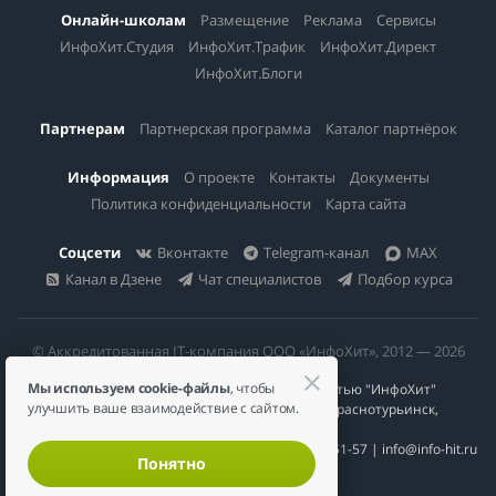
Онлайн-школам
Размещение
Реклама
Сервисы
ИнфоХит.Студия
ИнфоХит.Трафик
ИнфоХит.Директ
ИнфоХит.Блоги
Партнерам
Партнерская программа
Каталог партнёрок
Информация
О проекте
Контакты
Документы
Политика конфиденциальности
Карта сайта
Соцсети
Вконтакте
Telegram-канал
MAX
Канал в Дзене
Чат специалистов
Подбор курса
© Аккредитованная IT-компания ООО «ИнфоХит», 2012 — 2026
Мы используем cookie-файлы
, чтобы
Общество с ограниченной ответственностью "ИнфоХит"
улучшить ваше взаимодействие с сайтом.
624446, Россия, Свердловская область, г. Краснотурьинск,
ул Урожайная, д. 3
ИНН 6617023200 | КПП 661701001 | +7 984 888-51-57 | info@info-hit.ru
Понятно