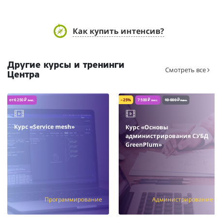
Как купить интенсив?
Другие курсы и тренинги
Смотреть все
Центра
от 6 250 ₽
– 25%
7 500 ₽
10 000 ₽
/мес.
/мес.
/мес.
Курс «Service mesh»
Курс «Основы
администрирования СУБД
GreenPlum»
Программирование
Администрирование