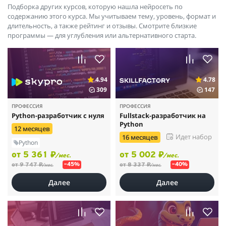
Подборка других курсов, которую нашла нейросеть по
содержанию этого курса. Мы учитываем тему, уровень, формат и
длительность, а также рейтинг и отзывы. Смотрите близкие
программы — для углубления или альтернативного старта.
4.94
4.78
309
147
ПРОФЕССИЯ
ПРОФЕССИЯ
Python-разработчик с нуля
Fullstack-разработчик на
Python
12 месяцев
Идет набор
16 месяцев
Python
от 5 361 ₽
от 5 002 ₽
/мес.
/мес.
от 9 747 ₽
от 8 337 ₽
–45%
–40%
/мес.
/мес.
Далее
Далее