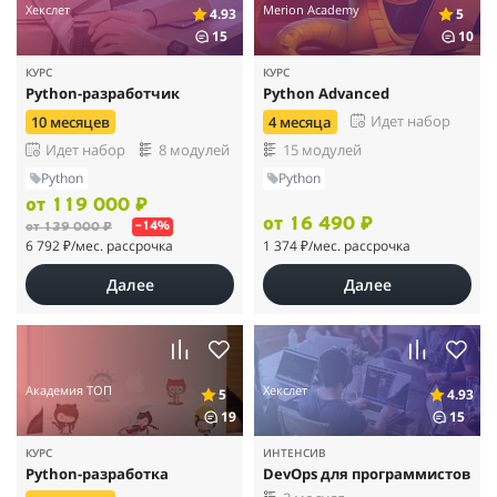
Хекслет
Merion Academy
4.93
5
15
10
КУРС
КУРС
Python-разработчик
Python Advanced
Идет набор
10 месяцев
4 месяца
Идет набор
8 модулей
15 модулей
Python
Python
от 119 000 ₽
от 16 490 ₽
от 139 000 ₽
–14%
6 792 ₽
/мес. рассрочка
1 374 ₽
/мес. рассрочка
Далее
Далее
Академия ТОП
Хекслет
5
4.93
19
15
КУРС
ИНТЕНСИВ
Python-разработка
DevOps для программистов