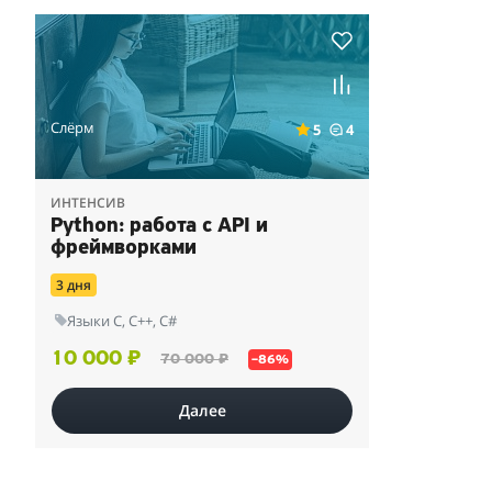
Слёрм
5
4
ИНТЕНСИВ
Python: работа с API и
фреймворками
3 дня
Языки С, С++, С#
10 000 ₽
70 000 ₽
–86%
Далее