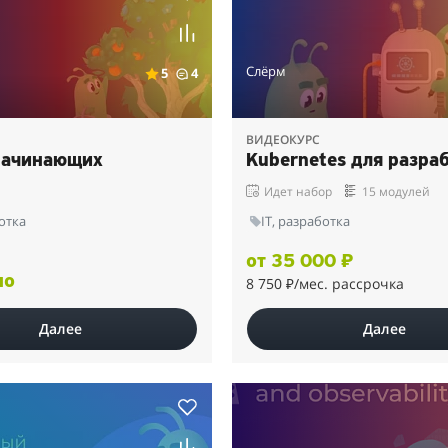
Слёрм
5
4
ВИДЕОКУРС
 начинающих
Kubernetes для разра
Идет набор
15 модулей
ботка
IT, разработка
от 35 000 ₽
но
8 750 ₽
/мес. рассрочка
Далее
Далее