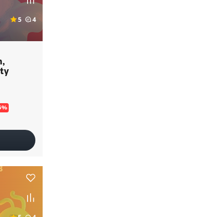
5
4
n,
ty
5%