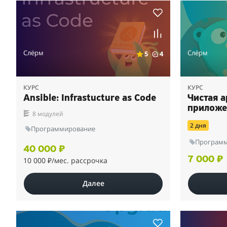
Слёрм
Слёрм
5
4
КУРС
КУРС
Ansible: Infrastucture as Code
Чистая 
приложе
8 модулей
2 дня
Программирование
Програм
40 000 ₽
7 000 ₽
10 000 ₽
/мес. рассрочка
Далее