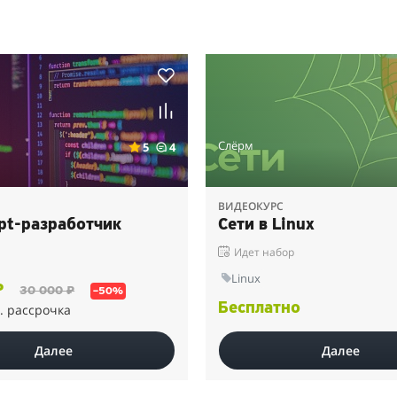
Слёрм
5
4
ВИДЕОКУРС
ipt-разработчик
Сети в Linux
Идет набор
Linux
₽
30 000 ₽
–50%
Бесплатно
. рассрочка
Далее
Далее