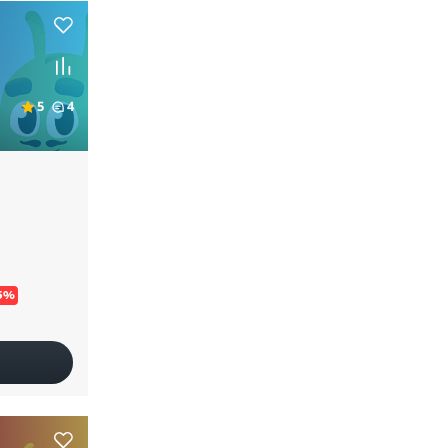
5
4
5%