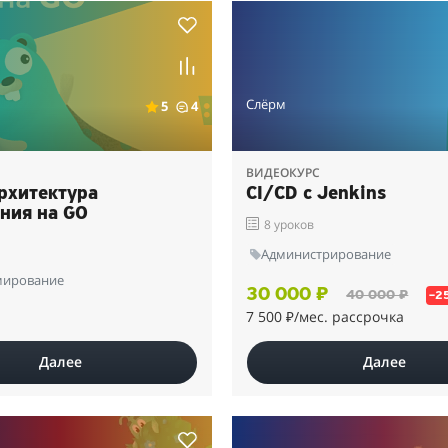
Слёрм
5
4
ВИДЕОКУРС
архитектура
СI/CD с Jenkins
ния на GO
8 уроков
Администрирование
мирование
30 000 ₽
40 000 ₽
–2
7 500 ₽
/мес. рассрочка
Далее
Далее