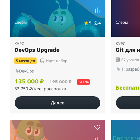
Слёрм
Слёрм
5
4
КУРС
КУРС
DevOps Upgrade
Git для
67 уроков
5 месяцев
Идет набор
IT, разра
DevOps
135 000 ₽
195 000 ₽
–31%
Бесплат
33 750 ₽
/мес. рассрочка
Далее