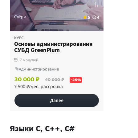
Слёрм
5
4
КУРС
Основы администрирования
СУБД GreenPlum
7 модулей
Администрирование
30 000 ₽
40 000 ₽
–25%
7 500 ₽
/мес. рассрочка
Далее
Языки С, С++, С#