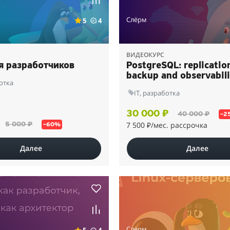
Слёрм
5
4
ВИДЕОКУРС
я разработчиков
PostgreSQL: replicatio
backup and observabili
ботка
IT, разработка
30 000 ₽
40 000 ₽
–2
7 500 ₽
/мес. рассрочка
5 000 ₽
–60%
Далее
Далее
Слёрм