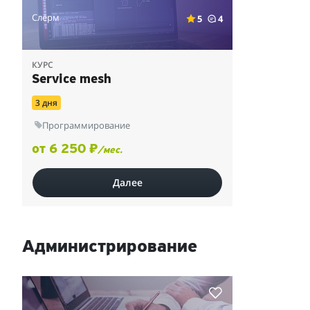
Слёрм
5
4
КУРС
Service mesh
3 дня
Программирование
от 6 250 ₽
/мес.
Далее
Администрирование