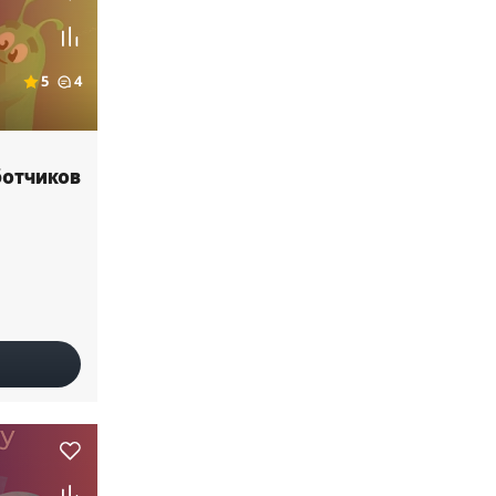
5
4
ботчиков