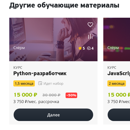
Другие обучающие материалы
Слёрм
Слёрм
5
4
КУРС
КУРС
Python-разработчик
JavaScr
1,5 месяца
Идет набор
2 месяца
15 000 ₽
15 000 
30 000 ₽
–50%
3 750 ₽
/мес. рассрочка
3 750 ₽
/мес
Далее