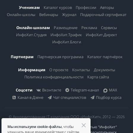
раздумывайте — Skillfactory поможет воплотить мечту в
Ученикам
Каталог курсов
Профессии
Авторы
реальность!
Онлайн-школы
Вебинары
Журнал
Подарочный сертификат
Онлайн-школам
Размещение
Реклама
Сервисы
ИнфоХит.Студия
ИнфоХит.Трафик
ИнфоХит.Директ
ИнфоХит.Блоги
Партнерам
Партнерская программа
Каталог партнёрок
Информация
О проекте
Контакты
Документы
Политика конфиденциальности
Карта сайта
Соцсети
Вконтакте
Telegram-канал
MAX
Канал в Дзене
Чат специалистов
Подбор курса
© Аккредитованная IT-компания ООО «ИнфоХит», 2012 — 2026
Мы используем cookie-файлы
, чтобы
Общество с ограниченной ответственностью "ИнфоХит"
улучшить ваше взаимодействие с сайтом.
624446, Россия, Свердловская область, г. Краснотурьинск,