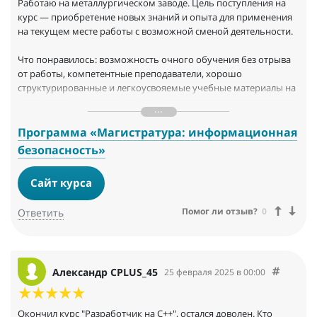
Работаю на металлургическом заводе. Цель поступления на
курс — приобретение новых знаний и опыта для применения
на текущем месте работы с возможной сменой деятельности.
Что понравилось: возможность очного обучения без отрыва
от работы, компетентные преподаватели, хорошо
структурированные и легкоусвояемые учебные материалы на
платформе Skillfactory. Особая благодарность кураторам за
внимание и индивидуальный подход. Знания пригодятся на
любом месте работы, особенно связанной с цифровизацией
Программа «Магистратура: информационная
бизнеса.
безопасность»
Сайт курса
Помог ли отзыв?
0
Ответить
Александр CPLUS_45
25 февраля 2025 в 00:00
Окончил курс "Разработчик на C++", остался доволен. Кто