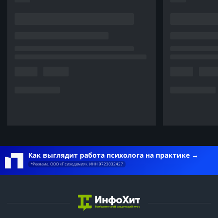
Менторы и поддержка:
Менторы в Skillfactory — это настоящие профи. Они не просто
объясняют материал, а вдохновляют своим подходом и
любовью к геймдеву. А координаторы — это супергерои,
которые всегда поддержат, напомнят о дедлайнах и помогут
не потеряться в процессе.
Эмоции:
Каждый новый модуль приносит настоящее удовольствие от
обучения. Когда ты видишь, как из пустого проекта вырастает
настоящая игра, это вызывает восторг. Я понял, что
разработка игр — это не только сложно, но и очень
увлекательно. И Skillfactory делает этот процесс максимально
комфортным.
Как выглядит работа психолога на практике
*Реклама. ООО «Психодемия». ИНН 9723032427
Вывод:
За 7 месяцев я прошёл путь, о котором раньше только мечтал.
Уже сейчас у меня есть собственные небольшие проекты, а
впереди — создание полноценной мобильной 2D-игры. Если
вы ищете курс, который изменит вашу жизнь, не