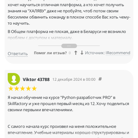
хочет научиться отличная платформа, а кто хочет получить
знания на "ХАЛЯВУ" даже не пробуйте, чтоб потом своим
бессилием обвинить команду в плохом способе Вас хоть чему-
то научить.
В Общем платформа не плохая, даже в Беларуси не возникло
проблем с доступом к материалу.
Команда отзывчивая, добродушная на все даже на плохо
сформулированные вопросы отвечают без превосходства, а
Источник:
IRecommend
Помог ли отзыв?
0
Ответить
стараются понять в чем проблема и помочь!
Viktor 43788
12 декабря 2024 в 00:00
Я начал обучение на курсе "Python-разработчик PRO" в
Skillfactory и уже прошел первый месяц из 12. Хочу поделиться
своими первыми впечатлениями.
С самого начала курс произвел на меня положительное
впечатление. Учебные материалы хорошо структурированы и