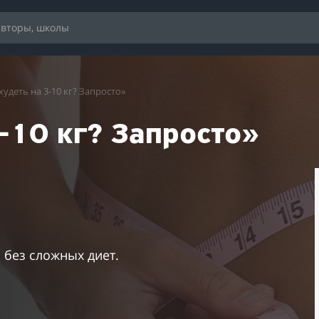
худеть на 3-10 кг? Запросто»
-10 кг? Запросто»
ь без сложных диет.