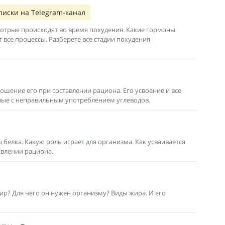
писки на Telegram-канал
 котрые происходят во время похудения. Какие гормоны
 все процессы. Разберете все стадии похудения
ошение его при составлении рациона. Его усвоение и все
ные с неправильным употреблением углеводов.
 белка. Какую роль играет для организма. Как усваивается
авлении рациона.
ир? Для чего он нужен организму? Виды жира. И его