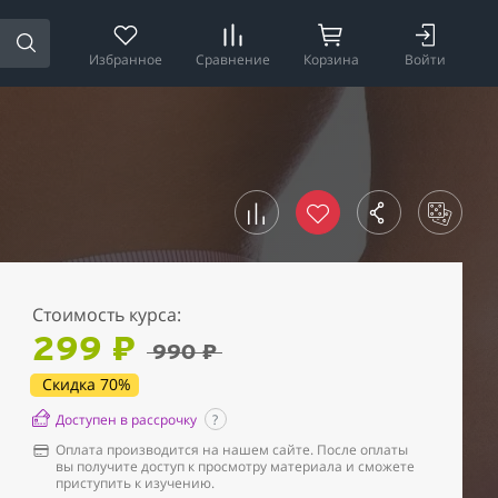
Избранное
Сравнение
Корзина
Войти
Стоимость курса:
299 ₽
990 ₽
Скидка 70%
Доступен в рассрочку
?
Оплата производится на нашем сайте. После оплаты
вы получите доступ к просмотру материала и сможете
приступить к изучению.