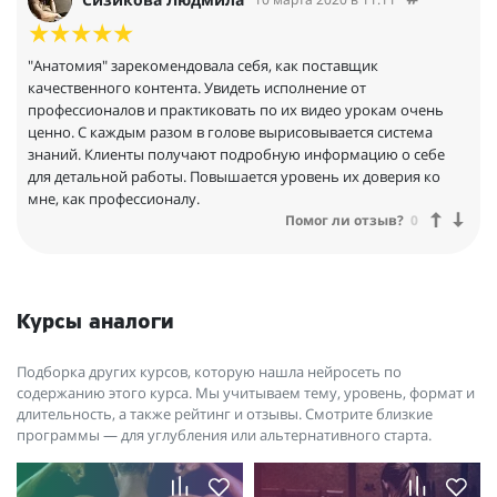
беру несколько раз в год различные семинары. Но тот факт,
что и российские ведущие специалисты фитнеса предлагают
образовательные программы в удобном для пользователя
"Анатомия" зарекомендовала себя, как поставщик
формате — очень радует и способствует увеличению
качественного контента. Увидеть исполнение от
«русскоговорящих» специалистов.
профессионалов и практиковать по их видео урокам очень
ценно. С каждым разом в голове вырисовывается система
знаний. Клиенты получают подробную информацию о себе
для детальной работы. Повышается уровень их доверия ко
мне, как профессионалу.
Помог ли отзыв?
0
Курсы аналоги
Подборка других курсов, которую нашла нейросеть по
содержанию этого курса. Мы учитываем тему, уровень, формат и
длительность, а также рейтинг и отзывы. Смотрите близкие
программы — для углубления или альтернативного старта.