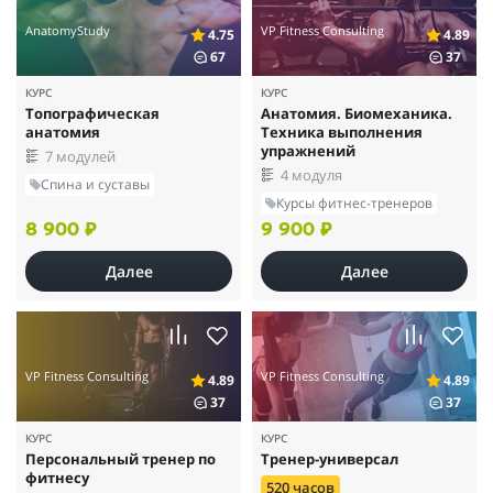
AnatomyStudy
VP Fitness Consulting
4.75
4.89
67
37
КУРС
КУРС
Топографическая
Анатомия. Биомеханика.
анатомия
Техника выполнения
упражнений
7 модулей
4 модуля
Спина и суставы
Курсы фитнес-тренеров
8 900 ₽
9 900 ₽
Далее
Далее
VP Fitness Consulting
VP Fitness Consulting
4.89
4.89
37
37
КУРС
КУРС
Персональный тренер по
Тренер-универсал
фитнесу
520 часов