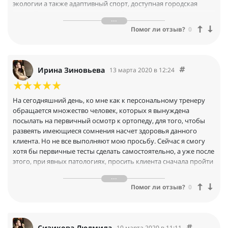
экологии а также адаптивный спорт, доступная городская
среда. Поэтому все материалы любых семинаров мы
применяем на обычных «новичках» не клиентов клуба, а тех
Помог ли отзыв?
0
кто обращается к нам за ответами и помощью. Мы рады
сообщить ,что это супер эффективно и люди довольные и
главное улучшают своё здоровье
Ирина Зиновьева
13 марта 2020 в 12:24
На сегодняшний день, ко мне как к персональному тренеру
обращается множество человек, которых я вынуждена
посылать на первичный осмотр к ортопеду, для того, чтобы
развеять имеющиеся сомнения насчет здоровья данного
клиента. Но не все выполняют мою просьбу. Сейчас я смогу
хотя бы первичные тесты сделать самостоятельно, а уже после
этого, при явных патологиях, просить клиента сначала пройти
обследования у врача перед началом занятий.
Я очень рада, что есть возможность продолжать повышать
Помог ли отзыв?
0
свою квалификацию онлайн. Порой очень сложно совмещать
работу и выездное обучение. Я уже много лет являюсь частью
профессиональной ассоциации IDEA health and fitness
Association. И пользуюсь и научной фитнес библиотекой, и
Сизикова Людмила
10 марта 2020 в 11:11