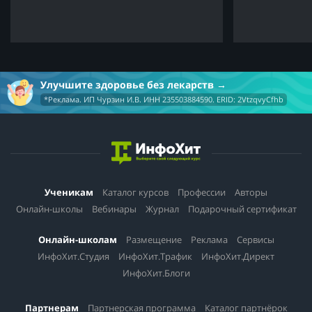
Улучшите здоровье без лекарств
*Реклама. ИП Чурзин И.В. ИНН 235503884590. ERID: 2VtzqvyCfhb
Ученикам
Каталог курсов
Профессии
Авторы
Онлайн-школы
Вебинары
Журнал
Подарочный сертификат
Онлайн-школам
Размещение
Реклама
Сервисы
ИнфоХит.Студия
ИнфоХит.Трафик
ИнфоХит.Директ
ИнфоХит.Блоги
Партнерам
Партнерская программа
Каталог партнёрок