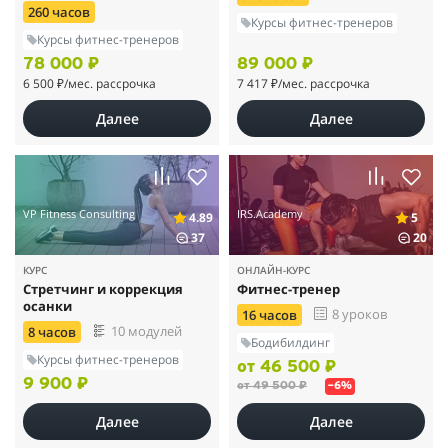
260 часов
Курсы фитнес-тренеров
Курсы фитнес-тренеров
78 000 ₽
89 000 ₽
6 500 ₽
/мес. рассрочка
7 417 ₽
/мес. рассрочка
Далее
Далее
VP Fitness Consulting
IRS.Academy
4.89
5
37
20
КУРС
ОНЛАЙН-КУРС
Cтретчинг и коррекция
Фитнес-тренер
осанки
8 уроков
16 часов
10 модулей
8 часов
Бодибилдинг
Курсы фитнес-тренеров
от 46 500 ₽
9 900 ₽
от 49 500 ₽
–6%
Далее
Далее