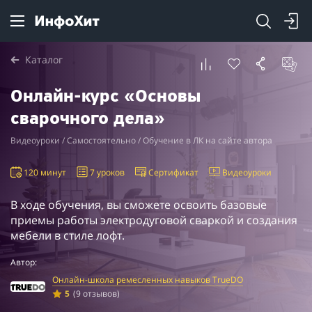
Каталог
Онлайн-курс «Основы
сварочного дела»
Видеоуроки / Самостоятельно / Обучение в ЛК на сайте автора
120 минут
7 уроков
Сертификат
Видеоуроки
В ходе обучения, вы сможете освоить базовые
приемы работы электродуговой сваркой и создания
мебели в стиле лофт.
Автор:
Онлайн-школа ремесленных навыков TrueDO
5
(9 отзывов)