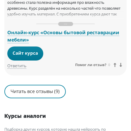
особенно стала полезна информация про влажность
древесины. Курс разделён на несколько частей что позволяет
удобно изучать материал. С приобретением курса дают так
скидки/промокоды на магазины партнеров школы. Что
позволяет приобретать проверенную продукцию с хорошей
выгодой.
Онлайн-курс «Основы бытовой реставрации
А ещё в самой группе часто выкладывают полезные статьи на
мебели»
разную тематику. Администраторы truedo быстро и корректно
отвечают на ваши вопросы хоть по написанной статье либо о
Сайт курса
вопросе о курсе. Обратная связь просто вышка. А ещё
проходят конкурсы среди участников школы ;)
Помог ли отзыв?
0
Ответить
Читать все отзывы (9)
Курсы аналоги
Подборка других курсов, которую нашла нейросеть по