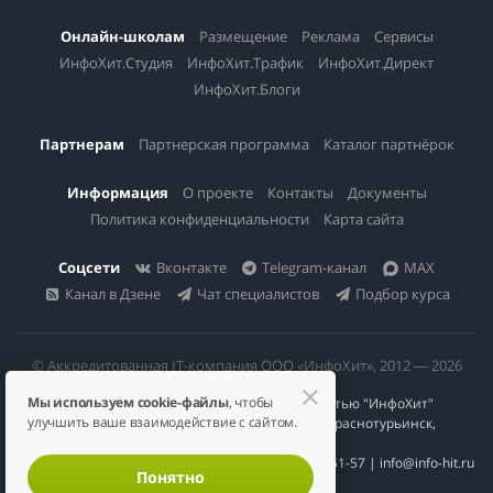
Онлайн-школам
Размещение
Реклама
Сервисы
ИнфоХит.Студия
ИнфоХит.Трафик
ИнфоХит.Директ
ИнфоХит.Блоги
Партнерам
Партнерская программа
Каталог партнёрок
Информация
О проекте
Контакты
Документы
Политика конфиденциальности
Карта сайта
Соцсети
Вконтакте
Telegram-канал
MAX
Канал в Дзене
Чат специалистов
Подбор курса
© Аккредитованная IT-компания ООО «ИнфоХит», 2012 — 2026
Мы используем cookie-файлы
, чтобы
Общество с ограниченной ответственностью "ИнфоХит"
улучшить ваше взаимодействие с сайтом.
624446, Россия, Свердловская область, г. Краснотурьинск,
ул Урожайная, д. 3
ИНН 6617023200 | КПП 661701001 | +7 984 888-51-57 | info@info-hit.ru
Понятно