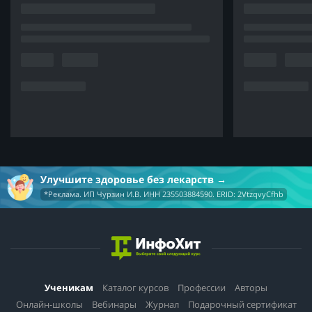
Улучшите здоровье без лекарств
*Реклама. ИП Чурзин И.В. ИНН 235503884590. ERID: 2VtzqvyCfhb
Ученикам
Каталог курсов
Профессии
Авторы
Онлайн-школы
Вебинары
Журнал
Подарочный сертификат