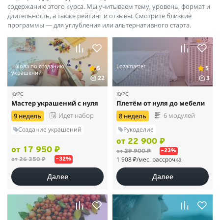
содержанию этого курса. Мы учитываем тему, уровень, формат и
длительность, а также рейтинг и отзывы. Смотрите близкие
программы — для углубления или альтернативного старта.
Школа по созданию
Lozamaster
5
5
украшений
22
3
КУРС
КУРС
Мастер украшений с нуля
Плетём от нуля до мебели
Идет набор
6 модулей
9 недель
8 недель
Создание украшений
Рукоделие
от 22 900 ₽
от 17 950 ₽
от 29 900 ₽
–23%
1 908 ₽
/мес. рассрочка
от 26 350 ₽
–32%
Далее
Далее