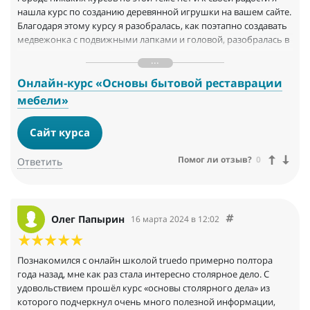
нашла курс по созданию деревянной игрушки на вашем сайте.
Благодаря этому курсу я разобралась, как поэтапно создавать
медвежонка с подвижными лапками и головой, разобралась в
инструменте, материале и теперь применяю полученные
знания для создания других игрушек. Уроки подробные,
понятные новичкам, которые впервые держат в руках
Онлайн-курс «Основы бытовой реставрации
инструмент или только хотят его приобрести, но не знают где
мебели»
и с чего начать. Очень рада такой возможности и вообще, -
очень ценно, что вы возрождаете ремесла и каждый
Сайт курса
обыватель может приобщиться к знаниям и практическим
навыкам, сделав их делом своей жизни. Спасибо
Помог ли отзыв?
0
Ответить
Олег Папырин
16 марта 2024 в 12:02
Познакомился с онлайн школой truedo примерно полтора
года назад, мне как раз стала интересно столярное дело. С
удовольствием прошёл курс «основы столярного дела» из
которого подчеркнул очень много полезной информации,