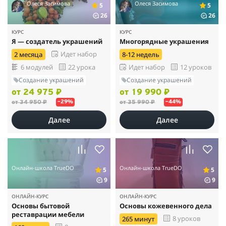
Олеся Засимова
Олеся Засимова
5
5
26
26
КУРС
КУРС
Я — создатель украшений
Многорядные украшения
Идет набор
2 месяца
8-12 недель
6 модулей
22 урока
Идет набор
12 уроков
Создание украшений
Создание украшений
от 24 975 ₽
от 19 990 ₽
от 34 950 ₽
от 35 990 ₽
–29%
–44%
Далее
Далее
Онлайн-школа TrueDO
Онлайн-школа TrueDO
5
5
9
9
ОНЛАЙН-КУРС
ОНЛАЙН-КУРС
Основы бытовой
Основы кожевенного дела
реставрации мебели
8 уроков
265 минут